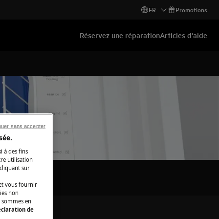
FR
Promotions
Réservez une réparation
Articles d'aide
nuer sans accepter
sée.
i à des fins
e utilisation
 cliquant sur
t vous fournir
kies non
ous sommes en
claration de