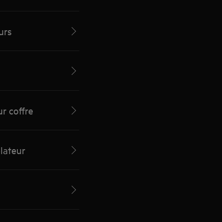
urs
r coffre
élateur