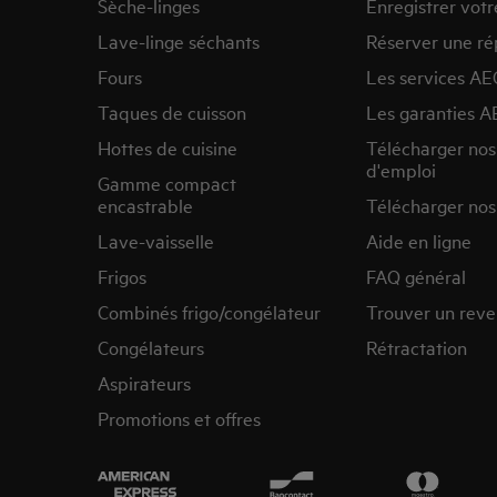
Sèche-linges
Enregistrer votr
Lave-linge séchants
Réserver une ré
Fours
Les services AE
Taques de cuisson
Les garanties A
Hottes de cuisine
Télécharger no
d'emploi
Gamme compact
encastrable
Télécharger nos
Lave-vaisselle
Aide en ligne
Frigos
FAQ général
Combinés frigo/congélateur
Trouver un rev
Congélateurs
Rétractation
Aspirateurs
Promotions et offres