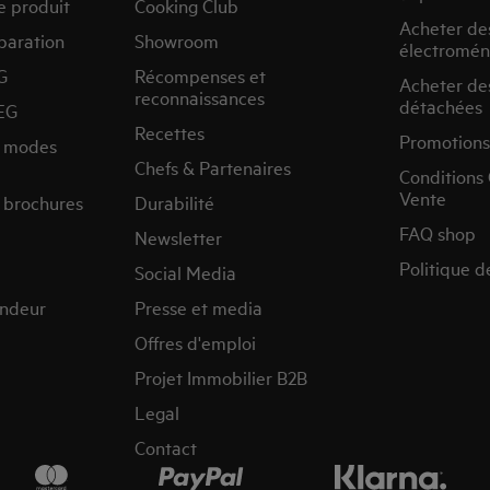
e produit
Cooking Club
Acheter de
paration
Showroom
électromén
G
Récompenses et
Acheter de
reconnaissances
détachées
EG
Recettes
Promotions
s modes
Chefs & Partenaires
Conditions
Vente
 brochures
Durabilité
FAQ shop
Newsletter
Politique d
Social Media
endeur
Presse et media
Offres d'emploi
Projet Immobilier B2B
Legal
Contact