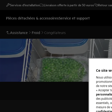
Services d'installation
Livraison offerte à partir de 50 euros
Retour san
Pièces détachées & accessoires
Service et support
Assistance
Froid
Congélateurs
Ce site w
Nous utiliso
promotionne
de notre sit
« Accepter t
personnali
des publicit
essentiels, 
mesure de v
confidentia