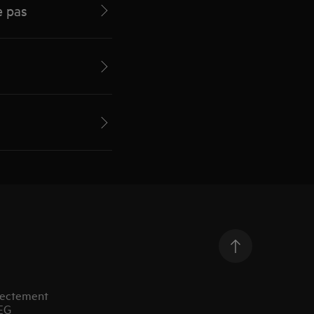
e pas
rectement
EG