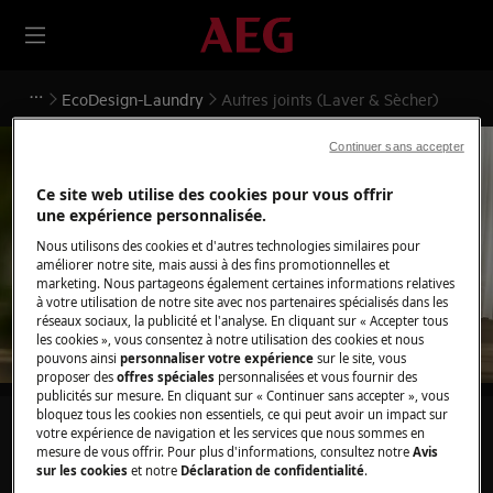
EcoDesign-Laundry
Autres joints (Laver & Sècher)
Continuer sans accepter
Ce site web utilise des cookies pour vous offrir
une expérience personnalisée.
Soutien pour Autres joints
Nous utilisons des cookies et d'autres technologies similaires pour
améliorer notre site, mais aussi à des fins promotionnelles et
(Laver & Sècher)
marketing. Nous partageons également certaines informations relatives
à votre utilisation de notre site avec nos partenaires spécialisés dans les
réseaux sociaux, la publicité et l'analyse. En cliquant sur « Accepter tous
les cookies », vous consentez à notre utilisation des cookies et nous
pouvons ainsi
personnaliser votre expérience
sur le site, vous
proposer des
offres spéciales
personnalisées et vous fournir des
publicités sur mesure. En cliquant sur « Continuer sans accepter », vous
bloquez tous les cookies non essentiels, ce qui peut avoir un impact sur
Recherchez parmi nos articles d'assistance
votre expérience de navigation et les services que nous sommes en
mesure de vous offrir. Pour plus d'informations, consultez notre
Avis
sur les cookies
et notre
Déclaration de confidentialité
.