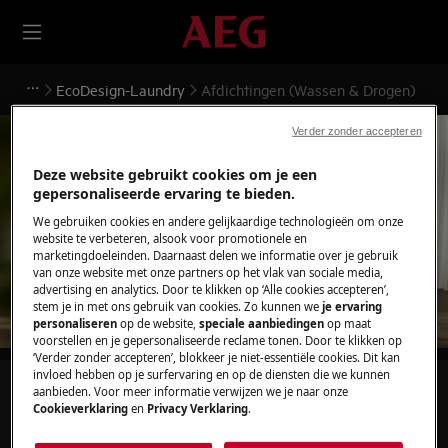
EcoDesign-Laundry
Afdichtingen (Wassen & Drogen)
Verder zonder accepteren
Deze website gebruikt cookies om je een
Ondersteuning voor
gepersonaliseerde ervaring te bieden.
We gebruiken cookies en andere gelijkaardige technologieën om onze
Afdichtingen (Wassen &
website te verbeteren, alsook voor promotionele en
marketingdoeleinden. Daarnaast delen we informatie over je gebruik
Drogen)
van onze website met onze partners op het vlak van sociale media,
advertising en analytics. Door te klikken op ‘Alle cookies accepteren’,
stem je in met ons gebruik van cookies. Zo kunnen we
je ervaring
personaliseren
op de website,
speciale aanbiedingen
op maat
voorstellen en je gepersonaliseerde reclame tonen. Door te klikken op
‘Verder zonder accepteren’, blokkeer je niet-essentiële cookies. Dit kan
invloed hebben op je surfervaring en op de diensten die we kunnen
Zoek tussen onze ondersteuningsartikelen
aanbieden. Voor meer informatie verwijzen we je naar onze
Cookieverklaring
en
Privacy Verklaring
.