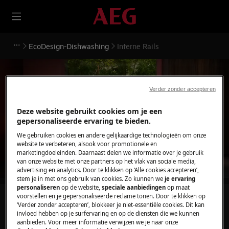
EcoDesign-Dishwashing
Interne Rails
Verder zonder accepteren
Ondersteuning voor Interne
Deze website gebruikt cookies om je een
gepersonaliseerde ervaring te bieden.
Rails
We gebruiken cookies en andere gelijkaardige technologieën om onze
website te verbeteren, alsook voor promotionele en
marketingdoeleinden. Daarnaast delen we informatie over je gebruik
van onze website met onze partners op het vlak van sociale media,
advertising en analytics. Door te klikken op ‘Alle cookies accepteren’,
stem je in met ons gebruik van cookies. Zo kunnen we
je ervaring
personaliseren
op de website,
speciale aanbiedingen
op maat
voorstellen en je gepersonaliseerde reclame tonen. Door te klikken op
Zoek tussen onze ondersteuningsartikelen
‘Verder zonder accepteren’, blokkeer je niet-essentiële cookies. Dit kan
invloed hebben op je surfervaring en op de diensten die we kunnen
aanbieden. Voor meer informatie verwijzen we je naar onze