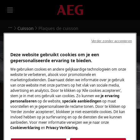
Cuisson
Plaques de cuisson
Verder zonder accepteren
Deze website gebruikt cookies om je een
gepersonaliseerde ervaring te bieden.
Ondersteuning voor
We gebruiken cookies en andere gelijkaardige technologieën om onze
website te verbeteren, alsook voor promotionele en
Plaques de cuisson
marketingdoeleinden. Daarnaast delen we informatie over je gebruik
van onze website met onze partners op het vlak van sociale media,
advertising en analytics. Door te klikken op ‘Alle cookies accepteren’,
stem je in met ons gebruik van cookies. Zo kunnen we
je ervaring
personaliseren
op de website,
speciale aanbiedingen
op maat
voorstellen en je gepersonaliseerde reclame tonen. Door te klikken op
‘Verder zonder accepteren’, blokkeer je niet-essentiële cookies. Dit kan
invloed hebben op je surfervaring en op de diensten die we kunnen
Zoek tussen onze ondersteuningsartikelen
aanbieden. Voor meer informatie verwijzen we je naar onze
Cookieverklaring
en
Privacy Verklaring
.