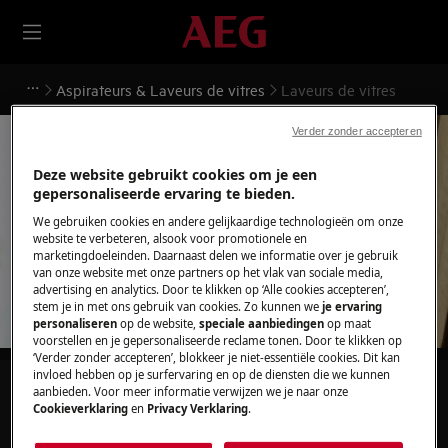
Aspirateurs & Laveurs de vitres
Laveurs de vitres
Verder zonder accepteren
Deze website gebruikt cookies om je een
gepersonaliseerde ervaring te bieden.
Ondersteuning voor
We gebruiken cookies en andere gelijkaardige technologieën om onze
website te verbeteren, alsook voor promotionele en
Laveurs de vitres
marketingdoeleinden. Daarnaast delen we informatie over je gebruik
van onze website met onze partners op het vlak van sociale media,
advertising en analytics. Door te klikken op ‘Alle cookies accepteren’,
stem je in met ons gebruik van cookies. Zo kunnen we
je ervaring
personaliseren
op de website,
speciale aanbiedingen
op maat
voorstellen en je gepersonaliseerde reclame tonen. Door te klikken op
‘Verder zonder accepteren’, blokkeer je niet-essentiële cookies. Dit kan
invloed hebben op je surfervaring en op de diensten die we kunnen
Zoek tussen onze ondersteuningsartikelen
aanbieden. Voor meer informatie verwijzen we je naar onze
Cookieverklaring
en
Privacy Verklaring
.