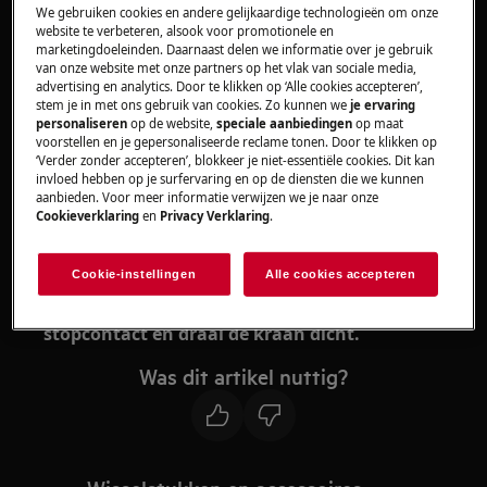
We gebruiken cookies en andere gelijkaardige technologieën om onze
website te verbeteren, alsook voor promotionele en
Oplossing
marketingdoeleinden. Daarnaast delen we informatie over je gebruik
van onze website met onze partners op het vlak van sociale media,
advertising en analytics. Door te klikken op ‘Alle cookies accepteren’,
Neem contact op met onze servicedienst
stem je in met ons gebruik van cookies. Zo kunnen we
je ervaring
voor een afspraak.
personaliseren
op de website,
speciale aanbiedingen
op maat
voorstellen en je gepersonaliseerde reclame tonen. Door te klikken op
Wanneer de bovenstaande suggesties het
‘Verder zonder accepteren’, blokkeer je niet-essentiële cookies. Dit kan
invloed hebben op je surfervaring en op de diensten die we kunnen
probleem niet hebben opgelost, adviseren wij
aanbieden. Voor meer informatie verwijzen we je naar onze
een bezoek van een technicus aan te vragen.
Cookieverklaring
en
Privacy Verklaring
.
We adviseren om het apparaat niet meer te
Cookie-instellingen
Alle cookies accepteren
gebruiken, totdat het probleem is opgelost
door een technicus. Haal de stekker uit het
stopcontact en draai de kraan dicht.
Was dit artikel nuttig?