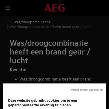
Was/droogcombinaties
Was/droogcombinatie heeft een brand geur / lucht
Was/droogcombinatie
heeft een brand geur /
lucht
Kwestie
Was/droogcombinatie heeft een brand
geur / lucht.
Verder zonder accepteren
Heeft betrekking op
Deze website gebruikt cookies om je een
gepersonaliseerde ervaring te bieden.
Was/droogcombinatie