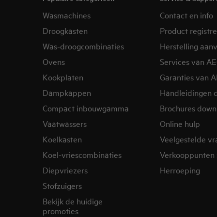
Wasmachines
Contact en info
Droogkasten
Product registr
Was-droogcombinaties
Herstelling aan
Ovens
Services van A
Kookplaten
Garanties van 
Dampkappen
Handleidingen 
Compact inbouwgamma
Brochures down
Vaatwassers
Online hulp
Koelkasten
Veelgestelde v
Koel-vriescombinaties
Verkooppunten 
Diepvriezers
Herroeping
Stofzuigers
Bekijk de huidige
promoties