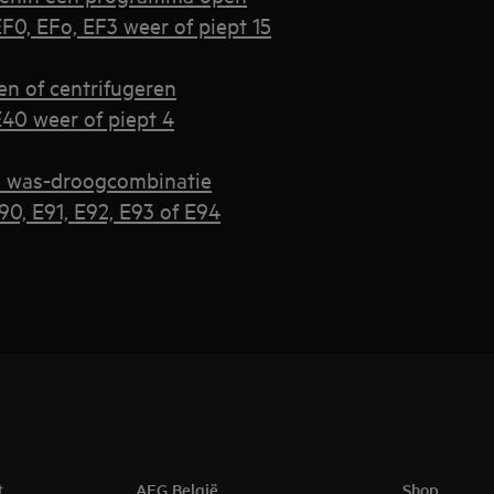
0, EFo, EF3 weer of piept 15
en of centrifugeren
40 weer of piept 4
de was-droogcombinatie
0, E91, E92, E93 of E94
t
AEG België
Shop