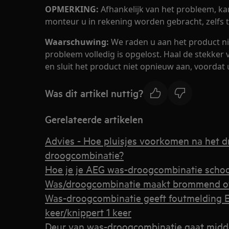
OPMERKING:
Afhankelijk van het probleem, ka
monteur u in rekening worden gebracht, zelfs t
Waarschuwing:
We raden u aan het product nie
probleem volledig is opgelost. Haal de stekker 
en sluit het product niet opnieuw aan, voordat 
Was dit artikel nuttig?
Gerelateerde artikelen
Advies - Hoe pluisjes voorkomen na het d
droogcombinatie?
Hoe je je AEG was-droogcombinatie sch
Was/droogcombinatie maakt brommend o
Was-droogcombinatie geeft foutmelding E1
keer/knippert 1 keer
Deur van was-droogcombinatie gaat mid