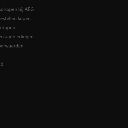
ks kopen bij AEG
estellen kopen
n kopen
en aanbiedingen
oorwaarden
d​