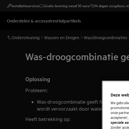
Installatieservices
Gratis levering vanaf 50 euro
14 dagen zorgeloos r
Onderdelen & accessoires
Hulpartikels
Ondersteuning
Wassen en Drogen
Was/droogcombinaties
Was-droogcombinatie gee
Oplossing
Probleem:
Deze web
Was-droogcombinatie geeft foutmelding E3
We gebruike
wordt veroorzaakt door water aan de onde
promotionel
onze partner
accepteren’
Heeft betrekking op:
speciale a
zonder accep