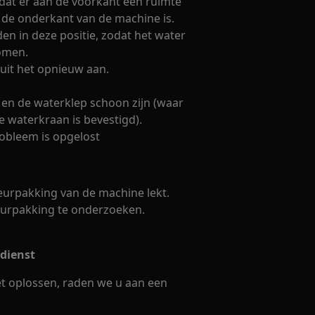
odat er aan de voorkant een ruimte
 de onderkant van de machine is.
n in deze positie, zodat het water
omen.
luit het opnieuw aan.
g en de waterklep schoon zijn (waar
 waterkraan is bevestigd).
obleem is opgelost
eurpakking van de machine lekt.
eurpakking te onderzoeken.
dienst
t oplossen, raden we u aan een