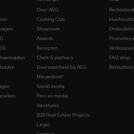
Over AEG
Rechtstree
eren
Cooking Club
Huishoudto
vragen
Showroom
Onderdele
EG
Awards
Promoties 
AEG
Recepten
Verkoopsv
downloaden
Chefs & partners
FAQ shop
loaden
Duurzaamheid bij AEG
Retourbelei
Nieuwsbrief
ragen
Social media
zoeken
Pers en media
Vacatures
B2B Real Estate Projects
Legal
Contact