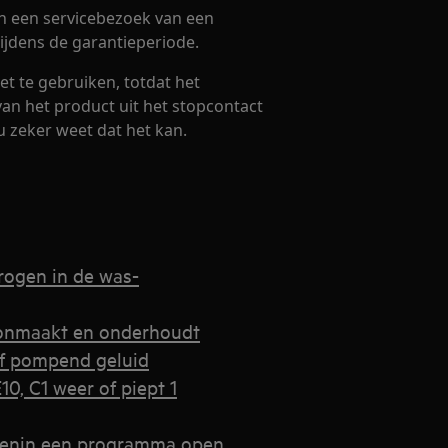
n een servicebezoek van een
ijdens de garantieperiode.
t te gebruiken, totdat het
van het product uit het stopcontact
u zeker weet dat het kan.
rogen in de was-
oonmaakt en onderhoudt
f pompend geluid
0, C1 weer of piept 1
denin een programma open