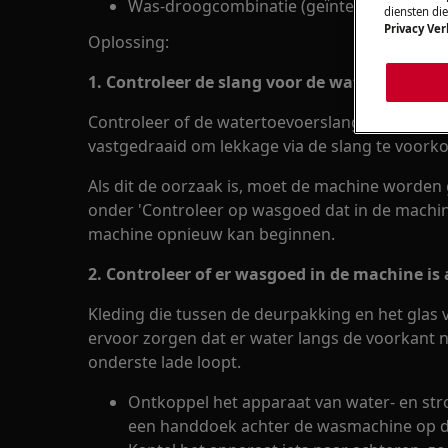
Was-droogcombinatie (geïntegreerd en vr
diensten di
Privacy Ver
Oplossing:
1. Controleer de slang voor de watertoevoer
Controleer of de watertoevoerslang aan de kra
vastgedraaid om lekkage via de slang te voork
Als dit de oorzaak is, moet de machine worden
onder 'Controleer op wasgoed dat in de machin
machine opnieuw kan beginnen.
2. Controleer of er wasgoed in de machine is
Kleding die tussen de deurpakking en het glas 
ervoor zorgen dat er water langs de voorkant 
onderste lade loopt.
Ontkoppel het apparaat van water- en st
een handdoek achter de wasmachine op de