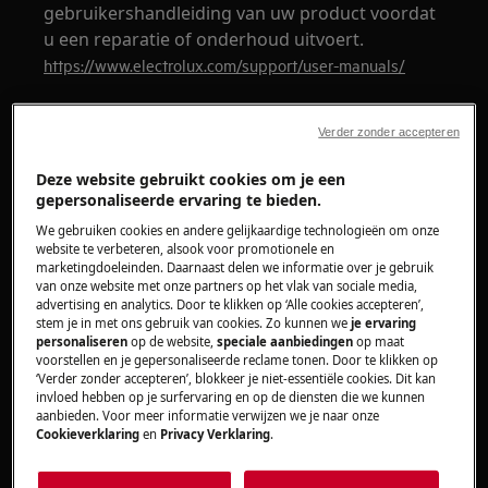
gebruikershandleiding van uw product voordat
u een reparatie of onderhoud uitvoert.
https://www.electrolux.com/support/user-manuals/
Verder zonder accepteren
Deze website gebruikt cookies om je een
gepersonaliseerde ervaring te bieden.
WAARSCHUWING!
GEVAAR VOOR ELEKTRISCHE
SCHOK
We gebruiken cookies en andere gelijkaardige technologieën om onze
website te verbeteren, alsook voor promotionele en
marketingdoeleinden. Daarnaast delen we informatie over je gebruik
Schakel het apparaat uit en trek de stekker uit
van onze website met onze partners op het vlak van sociale media,
het stopcontact voordat u enige reparatie of
advertising en analytics. Door te klikken op ‘Alle cookies accepteren’,
onderhoud uitvoert.
stem je in met ons gebruik van cookies. Zo kunnen we
je ervaring
personaliseren
op de website,
speciale aanbiedingen
op maat
voorstellen en je gepersonaliseerde reclame tonen. Door te klikken op
‘Verder zonder accepteren’, blokkeer je niet-essentiële cookies. Dit kan
invloed hebben op je surfervaring en op de diensten die we kunnen
aanbieden. Voor meer informatie verwijzen we je naar onze
Cookieverklaring
en
Privacy Verklaring
.