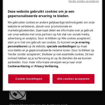
https://www.electrolux.com/support/user-manuals/
Verder zonder accepteren
Deze website gebruikt cookies om je een
gepersonaliseerde ervaring te bieden.
We gebruiken cookies en andere gelijkaardige technologieën om onze
website te verbeteren, alsook voor promotionele en
WAARSCHUWING!
BRANDGEVAAR
marketingdoeleinden. Daarnaast delen we informatie over je gebruik
van onze website met onze partners op het vlak van sociale media,
advertising en analytics. Door te klikken op ‘Alle cookies accepteren’,
stem je in met ons gebruik van cookies. Zo kunnen we
je ervaring
personaliseren
op de website,
speciale aanbiedingen
op maat
voorstellen en je gepersonaliseerde reclame tonen. Door te klikken op
‘Verder zonder accepteren’, blokkeer je niet-essentiële cookies. Dit kan
invloed hebben op je surfervaring en op de diensten die we kunnen
Stel de batterij niet bloot aan vlammen, vonken
aanbieden. Voor meer informatie verwijzen we je naar onze
Cookieverklaring
en
Privacy Verklaring
.
of direct zonlicht. Bewaar de batterij op
kamertemperatuur.
Cookie-instellingen
Alle cookies accepteren