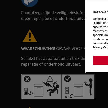
Deze web
Raadpleeg altijd de veiligheidsinformatie in d
u een reparatie of onderhoud uitvoert.
https://
We gebruike
promotionel
onze partner
accepteren’
speciale a
zonder accep
diensten di
Privacy Ver
WAARSCHUWING!
GEVAAR VOOR ELEKTRISCHE
Schakel het apparaat uit en trek de stekker uit
reparatie of onderhoud uitvoert.