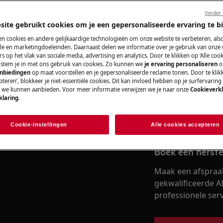
Verder
site gebruikt cookies om je een gepersonaliseerde ervaring te b
e handleiding van uw product voordat
Vind je gebruik
www.electrolux.com/support/user-manuals/
n cookies en andere gelijkaardige technologieën om onze website te verbeteren, als
e en marketingdoeleinden. Daarnaast delen we informatie over je gebruik van onze
Los problemen op 
s op het vlak van sociale media, advertising en analytics. Door te klikken op ‘Alle cook
, stem je in met ons gebruik van cookies. Zo kunnen we
je ervaring personaliseren
o
documentatie voor 
anbiedingen
op maat voorstellen en je gepersonaliseerde reclame tonen. Door te klik
teren’, blokkeer je niet-essentiële cookies. Dit kan invloed hebben op je surfervaring
e we kunnen aanbieden. Voor meer informatie verwijzen we je naar onze
Cookieverkl
klaring
.
 SCHOK
Vind de gebruik
 het stopcontact voordat u enige
Cookie-instellingen
Alle cookies accepteren
Boek een herste
Maak een afspraa
gekwalificeerde A
professionele servi