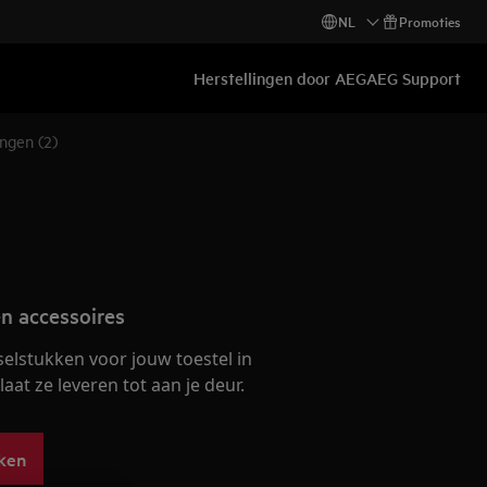
NL
Promoties
Herstellingen door AEG
AEG Support
ngen (2)
n accessoires
selstukken voor jouw toestel in
at ze leveren tot aan je deur.
ken