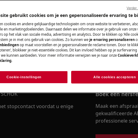
Verder
site gebruikt cookies om je een gepersonaliseerde ervaring te b
Vind je gebruik
n cookies en andere gelijkaardige technologieën om onze website te verbeteren, als
e en marketingdoeleinden. Daarnaast delen we informatie over je gebruik van onze
Los problemen op 
s op het vlak van sociale media, advertising en analytics. Door te klikken op ‘Alle cook
e gebruikershandleiding van uw
, stem je in met ons gebruik van cookies. Zo kunnen we
je ervaring personaliseren
o
documentatie voor 
anbiedingen
op maat voorstellen en je gepersonaliseerde reclame tonen. Door te klik
uitvoert.
teren’, blokkeer je niet-essentiële cookies. Dit kan invloed hebben op je surfervaring
e we kunnen aanbieden. Voor meer informatie verwijzen we je naar onze
Cookieverkl
klaring
.
Vind de gebruik
Cookie-instellingen
Alle cookies accepteren
Boek een herste
 SCHOK
Maak een afspraa
 het stopcontact voordat u enige
gekwalificeerde A
professionele servi