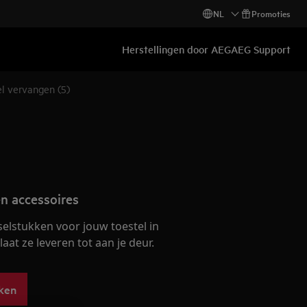
NL
Promoties
Herstellingen door AEG
AEG Support
l vervangen (5)
n accessoires
selstukken voor jouw toestel in
at ze leveren tot aan je deur.
ken