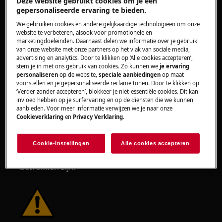
Deze website gebruikt cookies om je een
veiligheidshandschoenen om te beschermen
gepersonaliseerde ervaring te bieden.
tegen snijwonden door scherpe randen.
We gebruiken cookies en andere gelijkaardige technologieën om onze
website te verbeteren, alsook voor promotionele en
marketingdoeleinden. Daarnaast delen we informatie over je gebruik
van onze website met onze partners op het vlak van sociale media,
advertising en analytics. Door te klikken op ‘Alle cookies accepteren’,
stem je in met ons gebruik van cookies. Zo kunnen we
je ervaring
WAARSCHUWING!
RISICO OP OOGLETSEL
personaliseren
op de website,
speciale aanbiedingen
op maat
voorstellen en je gepersonaliseerde reclame tonen. Door te klikken op
‘Verder zonder accepteren’, blokkeer je niet-essentiële cookies. Dit kan
invloed hebben op je surfervaring en op de diensten die we kunnen
aanbieden. Voor meer informatie verwijzen we je naar onze
Cookieverklaring
en
Privacy Verklaring
.
Draag veiligheidsbrillen als u onderhouds- of
Cookie-instellingen
Alle cookies accepteren
herstelwerkzaamheden uitvoert waarbij veren
betrokken zijn.