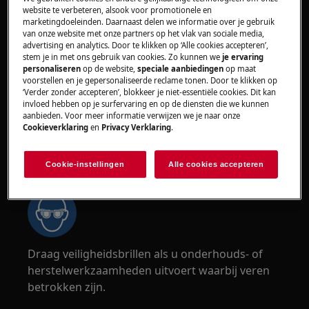
veiligst als twee personen het verplaatsen.
website te verbeteren, alsook voor promotionele en
Gebruik altijd veiligheidshandschoenen en
marketingdoeleinden. Daarnaast delen we informatie over je gebruik
van onze website met onze partners op het vlak van sociale media,
veiligheidsschoenen. Draag te allen tijde
advertising en analytics. Door te klikken op ‘Alle cookies accepteren’,
veiligheidshandschoenen om te beschermen
stem je in met ons gebruik van cookies. Zo kunnen we
je ervaring
personaliseren
op de website,
speciale aanbiedingen
op maat
tegen snijwonden door scherpe randen.
voorstellen en je gepersonaliseerde reclame tonen. Door te klikken op
‘Verder zonder accepteren’, blokkeer je niet-essentiële cookies. Dit kan
invloed hebben op je surfervaring en op de diensten die we kunnen
aanbieden. Voor meer informatie verwijzen we je naar onze
Cookieverklaring
en
Privacy Verklaring
.
WAARSCHUWING!
RISICO OP OOGLETSEL
Cookie-instellingen
Alle cookies accepteren
Draag veiligheidsbrillen als u onderhouds- of
herstelwerkzaamheden uitvoert waarbij veren
betrokken zijn.