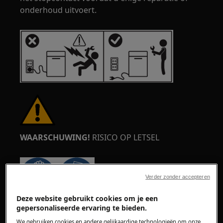
onderhoud uitvoert.
WAARSCHUWING!
RISICO OP LETSEL
Verder zonder accepteren
Deze website gebruikt cookies om je een
Wees altijd voorzichtig bij het verplaatsen van
gepersonaliseerde ervaring te bieden.
apparaten. Voor zware apparaten is het het
We gebruiken cookies en andere gelijkaardige technologieën om onze