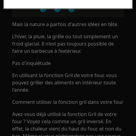
Mais la nature a parfois d'autres idées en tête.
L’hiver, la pluie, la grêle ou tout simplement un
froid glacial. Il n’est pas toujours possible de
faire un barbecue à l’extérieur.
Pas d'inquiétude
En utilisant la fonction Gril de votre four, vous
pouvez griller des aliments en intérieur toute
l’année.
Comment utiliser la fonction gril dans votre four
Avez-vous déjà utilisé la fonction Gril de votre
four ? Voyez cela comme un gril inversé. En
effet, la chaleur vient du haut du four, et non du