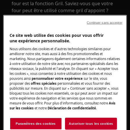
four est la fonction Gril. Saviez-vous que votre
four peut être utilisé comme gril d'appoint ?
Qui n'aime pas un bon barbecue?
Continuer sans accepter
Quelque chose de particulier se dégage
Ce site web utilise des cookies pour vous offrir
lorsqu’on cuit des aliments au barbecue.
une expérience personnalisée.
L’aspect des aliments… Le crépitement…
Nous utilisons des cookies et d'autres technologies similaires pour
L’odeur…
améliorer notre site, mais aussi à des fins promotionnelles et
marketing. Nous partageons également certaines informations relatives
à votre utilisation de notre site avec nos partenaires spécialisés dans les
réseaux sociaux, la publicité et l'analyse. En cliquant sur « Accepter tous
les cookies », vous consentez à notre utilisation des cookies et nous
pouvons ainsi
personnaliser votre expérience
sur le site, vous
proposer des
offres spéciales
personnalisées et vous fournir des
publicités sur mesure. En cliquant sur « Continuer sans accepter », vous
bloquez tous les cookies non essentiels, ce qui peut avoir un impact sur
votre expérience de navigation et les services que nous sommes en
mesure de vous offrir. Pour plus d'informations, consultez notre
Avis
sur les cookies
et notre
Déclaration de confidentialité
.
Paramètres des cookies
Autoriser tous les cookies