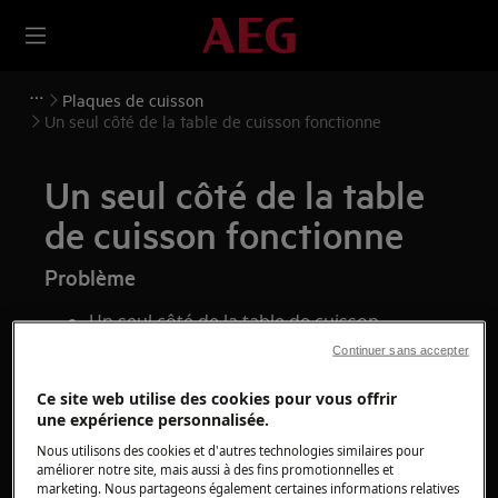
Plaques de cuisson
Un seul côté de la table de cuisson fonctionne
Un seul côté de la table
de cuisson fonctionne
Problème
Un seul côté de la table de cuisson
fonctionne.
Continuer sans accepter
Les demi-plaques / zones ne fonctionnent
Ce site web utilise des cookies pour vous offrir
pas
une expérience personnalisée.
Nous utilisons des cookies et d'autres technologies similaires pour
S'applique à
améliorer notre site, mais aussi à des fins promotionnelles et
marketing. Nous partageons également certaines informations relatives