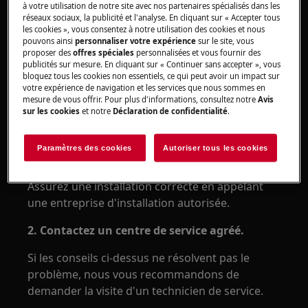
plaque à induction intégrée
à votre utilisation de notre site avec nos partenaires spécialisés dans les
poêle à poser avec plaque à induction
réseaux sociaux, la publicité et l'analyse. En cliquant sur « Accepter tous
les cookies », vous consentez à notre utilisation des cookies et nous
plaque électrique intégrée
pouvons ainsi
personnaliser votre expérience
sur le site, vous
poêle à poser avec plaque électrique
proposer des
offres spéciales
personnalisées et vous fournir des
publicités sur mesure. En cliquant sur « Continuer sans accepter », vous
bloquez tous les cookies non essentiels, ce qui peut avoir un impact sur
Solution
votre expérience de navigation et les services que nous sommes en
mesure de vous offrir. Pour plus d'informations, consultez notre
Avis
sur les cookies
et notre
Déclaration de confidentialité
.
1. Vérifiez si l'appareil est correctement
Paramètres des cookies
Autoriser tous les cookies
connecté à l'alimentation électrique.
Assurez une installation correcte en appelant
une entreprise d'installation autorisée.
2.
Contactez un centre de service agréé.
Si les conseils ci-dessus ne résolvent pas le
problème, nous vous recommandons de
demander la visite d'un technicien de service.