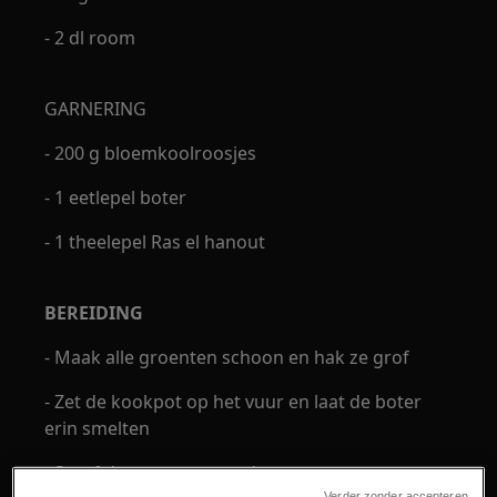
- 2 dl room
GARNERING
- 200 g bloemkoolroosjes
- 1 eetlepel boter
- 1 theelepel Ras el hanout
BEREIDING
- Maak alle groenten schoon en hak ze grof
- Zet de kookpot op het vuur en laat de boter
erin smelten
- Stoof de groenten goed aan
Verder zonder accepteren