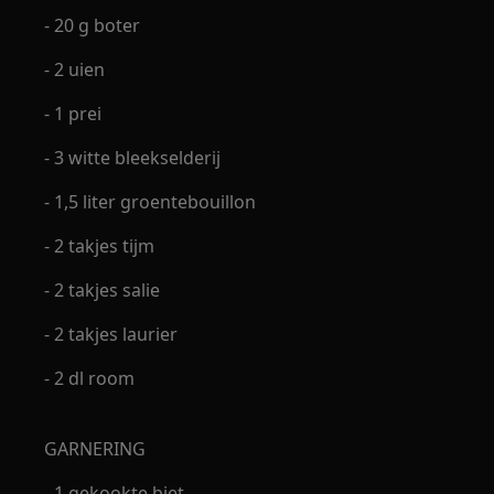
- 20 g boter
- 2 uien
- 1 prei
- 3 witte bleekselderij
- 1,5 liter groentebouillon
- 2 takjes tijm
- 2 takjes salie
- 2 takjes laurier
- 2 dl room
GARNERING
- 1 gekookte biet