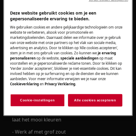
- Voeg de Ras el hanout en de mosterd toe en
blijf 1 minuut kleuren
Deze website gebruikt cookies om je een
gepersonaliseerde ervaring te bieden.
- Giet nu de bouillon erbij en kook 45 minuten
We gebruiken cookies en andere gelijkaardige technologieën om onze
website te verbeteren, alsook voor promotionele en
- Mix de soep tot hij mooi glad is
marketingdoeleinden. Daarnaast delen we informatie over je gebruik
van onze website met onze partners op het vlak van sociale media,
advertising en analytics. Door te klikken op ‘Alle cookies accepteren’,
- Voeg op het einde de room toe (niet meer
stem je in met ons gebruik van cookies. Zo kunnen we
je ervaring
laten koken)
personaliseren
op de website,
speciale aanbiedingen
op maat
voorstellen en je gepersonaliseerde reclame tonen. Door te klikken op
- Werk af met peper en zout
‘Verder zonder accepteren’, blokkeer je niet-essentiële cookies. Dit kan
invloed hebben op je surfervaring en op de diensten die we kunnen
aanbieden. Voor meer informatie verwijzen we je naar onze
Cookieverklaring
en
Privacy Verklaring
.
GARNERING
- Smelt de boter in een pan
Cookie-instellingen
Alle cookies accepteren
- Voeg de bloemkool en Ras el hanout toe en
laat het mooi kleuren
- Werk af met grof zout