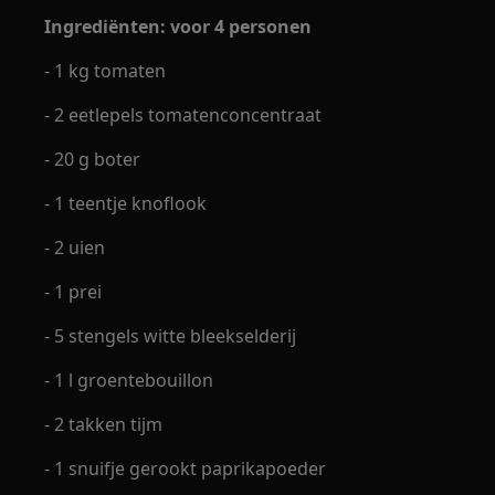
Ingrediënten: voor 4 personen
- 1 kg tomaten
- 2 eetlepels tomatenconcentraat
- 20 g boter
- 1 teentje knoflook
- 2 uien
- 1 prei
- 5 stengels witte bleekselderij
- 1 l groentebouillon
- 2 takken tijm
- 1 snuifje gerookt paprikapoeder