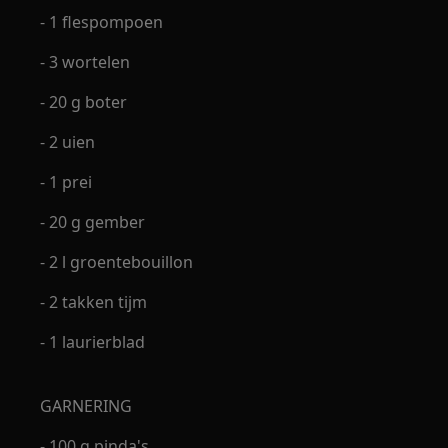
- 1 flespompoen
- 3 wortelen
- 20 g boter
- 2 uien
- 1 prei
- 20 g gember
- 2 l groentebouillon
- 2 takken tijm
- 1 laurierblad
GARNERING
- 100 g pinda's