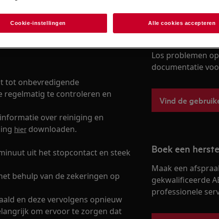
Cookie-instellingen
Alle cookies accepteren
Vind je gebruik
ruksensor en de niveauregeling van
Los problemen op 
documentatie voor 
at tot onbevredigende
e regelmatig te controleren en
Vind de gebruik
informatie over reiniging en
ding
downloaden.
hier
Boek een herste
inuut uit het stopcontact en steek
Maak een afspraa
met behulp van de zekeringen op
gekwalificeerde A
professionele servi
ehaald en deze vervolgens opnieuw
elangrijk om ervoor te zorgen dat