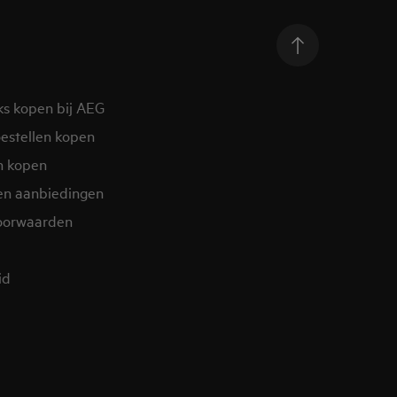
ks kopen bij AEG
estellen kopen
n kopen
en aanbiedingen
oorwaarden
d​