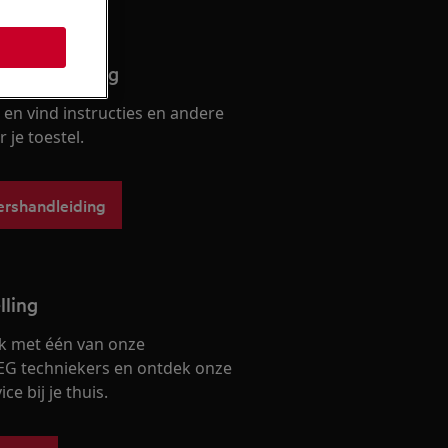
ershandleiding
en vind instructies en andere
je toestel.
ershandleiding
lling
k met één van onze
EG techniekers en ontdek onze
ce bij je thuis.