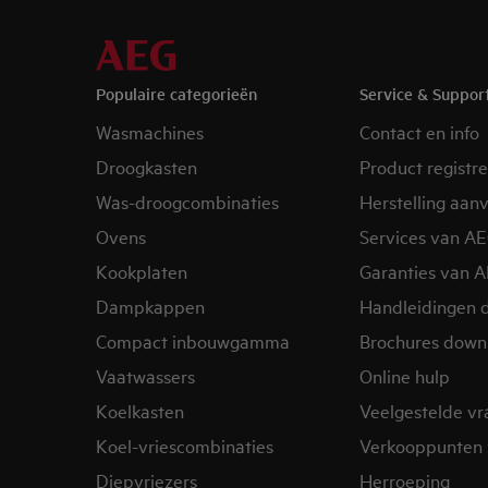
Populaire categorieën
Service & Suppor
Wasmachines
Contact en info
Droogkasten
Product registr
Was-droogcombinaties
Herstelling aan
Ovens
Services van A
Kookplaten
Garanties van 
Dampkappen
Handleidingen 
Compact inbouwgamma
Brochures down
Vaatwassers
Online hulp
Koelkasten
Veelgestelde v
Koel-vriescombinaties
Verkooppunten 
Diepvriezers
Herroeping