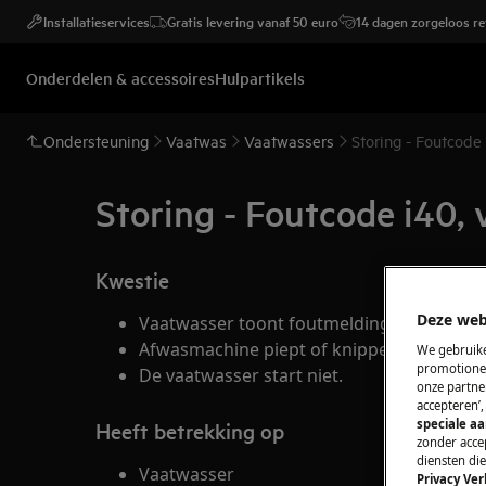
Installatieservices
Gratis levering vanaf 50 euro
14 dagen zorgeloos r
Onderdelen & accessoires
Hulpartikels
Ondersteuning
Vaatwas
Vaatwassers
Storing - Foutcode
Storing - Foutcode i40,
Kwestie
Deze web
Vaatwasser toont foutmelding i40, i43 of i
Afwasmachine piept of knippert 4 keer.
We gebruike
promotionel
De vaatwasser start niet.
onze partner
accepteren’
speciale a
Heeft betrekking op
zonder accep
diensten di
Vaatwasser
Privacy Ver