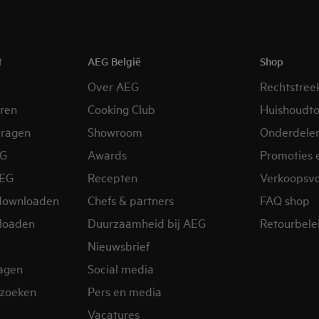
t
AEG België
Shop
Over AEG
Rechtstree
eren
Cooking Club
Huishoudto
vragen
Showroom
Onderdele
EG
Awards
Promoties 
AEG
Recepten
Verkoopsv
downloaden
Chefs & partners
FAQ shop
loaden
Duurzaamheid bij AEG
Retourbelei
Nieuwsbrief
ragen
Social media
zoeken
Pers en media
Vacatures