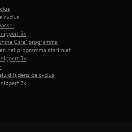
clus
e cyclus
wasser
knippert 3x
achine Care" programma
 en het programma start niet
knippert 5x
r
luid tijdens de cyclus
knippert 2x