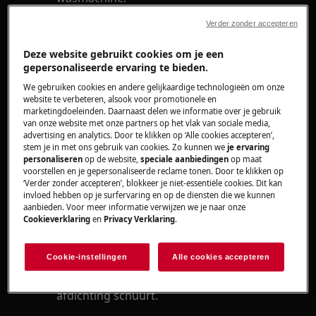
De wasmachinedeur/deurrubber sluit niet
Verder zonder accepteren
goed af.
Deze website gebruikt cookies om je een
Heeft betrekking op
gepersonaliseerde ervaring te bieden.
We gebruiken cookies en andere gelijkaardige technologieën om onze
Wasmachine
website te verbeteren, alsook voor promotionele en
marketingdoeleinden. Daarnaast delen we informatie over je gebruik
van onze website met onze partners op het vlak van sociale media,
Oplossing
advertising en analytics. Door te klikken op ‘Alle cookies accepteren’,
stem je in met ons gebruik van cookies. Zo kunnen we
je ervaring
Een vervormde of gescheurde
personaliseren
op de website,
speciale aanbiedingen
op maat
voorstellen en je gepersonaliseerde reclame tonen. Door te klikken op
deurafdichting kan worden veroorzaakt
‘Verder zonder accepteren’, blokkeer je niet-essentiële cookies. Dit kan
door overbelasting van de wasmachine of
invloed hebben op je surfervaring en op de diensten die we kunnen
aanbieden. Voor meer informatie verwijzen we je naar onze
door wasgoed dat klem komt te zitten
Cookieverklaring
en
Privacy Verklaring
.
tussen de deur en de afdichting.
Het deurrubber kan scheuren, wanneer
Cookie-instellingen
Alle cookies accepteren
een scherp onderdeel van de kleding, zoals
een rits of een BH beugel langs de
afdichting schuurt.