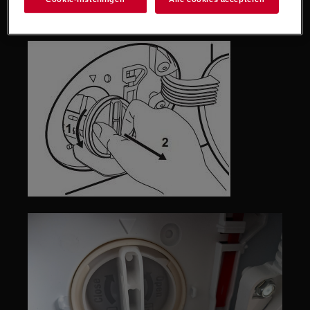
gebruikershandleiding
".