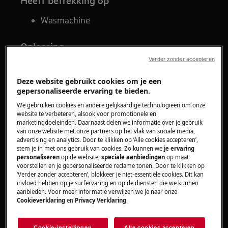
Heeft betrekking op
Wasmachine
Oplossing
Verder zonder accepteren
De pluisfilter zit stevig vastgedraaid om te
voorkomen dat de wasmachine gaat
Deze website gebruikt cookies om je een
lekken.
gepersonaliseerde ervaring te bieden.
Probeer de filter voorzichtig los te
We gebruiken cookies en andere gelijkaardige technologieën om onze
website te verbeteren, alsook voor promotionele en
maken met gereedschap (bijv. een
marketingdoeleinden. Daarnaast delen we informatie over je gebruik
tang).
van onze website met onze partners op het vlak van sociale media,
Gebruik niet té veel kracht om te
advertising en analytics. Door te klikken op ‘Alle cookies accepteren’,
stem je in met ons gebruik van cookies. Zo kunnen we
je ervaring
voorkomen dat de kunststof
personaliseren
op de website,
speciale aanbiedingen
op maat
onderdelen breken.
voorstellen en je gepersonaliseerde reclame tonen. Door te klikken op
‘Verder zonder accepteren’, blokkeer je niet-essentiële cookies. Dit kan
Informatie over de richting waarin
invloed hebben op je surfervaring en op de diensten die we kunnen
moet worden gedraaid, is terug te
aanbieden. Voor meer informatie verwijzen we je naar onze
vinden in de gebruiksaanwijzing of
Cookieverklaring
en
Privacy Verklaring
.
op het toestel zelf. Klik rechts van dit
artikel op "
Vind de
Cookie-instellingen
Alle cookies accepteren