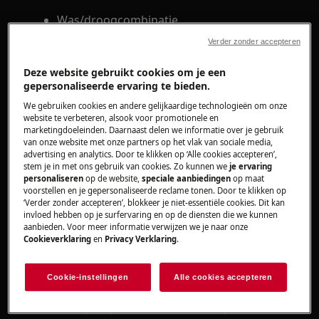
Was/droogcombinatie
Verder zonder accepteren
Oplossing
Deze website gebruikt cookies om je een
Controleer met waterpas of het apparaat
gepersonaliseerde ervaring te bieden.
waterpas afgesteld. Stel eventueel de
We gebruiken cookies en andere gelijkaardige technologieën om onze
voetjes opnieuw af.
website te verbeteren, alsook voor promotionele en
marketingdoeleinden. Daarnaast delen we informatie over je gebruik
Controleer de ondergrond waar het
van onze website met onze partners op het vlak van sociale media,
apparaat op geplaatst is.
advertising en analytics. Door te klikken op ‘Alle cookies accepteren’,
stem je in met ons gebruik van cookies. Zo kunnen we
je ervaring
Wanneer het apparaat op laminaat
personaliseren
op de website,
speciale aanbiedingen
op maat
geplaatst is, kan men het beste een
voorstellen en je gepersonaliseerde reclame tonen. Door te klikken op
gedeelte uit het laminaat halen waar het
‘Verder zonder accepteren’, blokkeer je niet-essentiële cookies. Dit kan
invloed hebben op je surfervaring en op de diensten die we kunnen
apparaat is opgeplaatst. Het apparaat
aanbieden. Voor meer informatie verwijzen we je naar onze
staat dan op de betonnen vloer.
Cookieverklaring
en
Privacy Verklaring
.
Wanneer het apparaat op een houten
vloer is geplaatst, kan men de vloer
Cookie-instellingen
Alle cookies accepteren
verstevigen met een watervast verlijmde
multiplex plaat en hier boven op het