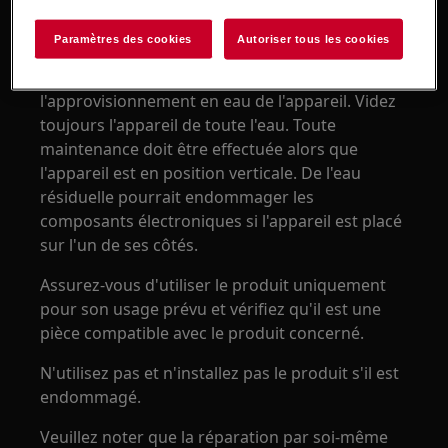
Seuls les adultes devraient utiliser ou installer le
produit.
Paramètres des cookies
Autoriser tous les cookies
Avant toute opération de maintenance, coupez
l'approvisionnement en eau de l'appareil. Videz
toujours l'appareil de toute l'eau. Toute
maintenance doit être effectuée alors que
l'appareil est en position verticale. De l'eau
résiduelle pourrait endommager les
composants électroniques si l'appareil est placé
sur l'un de ses côtés.
Assurez-vous d'utiliser le produit uniquement
pour son usage prévu et vérifiez qu'il est une
pièce compatible avec le produit concerné.
N'utilisez pas et n'installez pas le produit s'il est
endommagé.
Veuillez noter que la réparation par soi-même