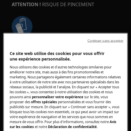
ATTENTION !
RISQUE DE PINCEMENT
Continuer sans accepter
Portez des gants de sécurité si vous effectuez
des travaux de maintenance ou de réparation
Ce site web utilise des cookies pour vous offrir
impliquant des courroies.
une expérience personnalisée.
Nous utilisons des cookies et d'autres technologies similaires pour
améliorer notre site, mais aussi à des fins promotionnelles et
marketing. Nous partageons également certaines informations relatives
à votre utilisation de notre site avec nos partenaires spécialisés dans les
réseaux sociaux, la publicité et l'analyse. En cliquant sur « Accepter tous
les cookies », vous consentez à notre utilisation des cookies et nous
ATTENTION !
RISQUE DE SUFFOCATION
pouvons ainsi
personnaliser votre expérience
sur le site, vous
proposer des
offres spéciales
personnalisées et vous fournir des
publicités sur mesure. En cliquant sur « Continuer sans accepter », vous
Petites pièces, ne convient pas aux enfants de
bloquez tous les cookies non essentiels, ce qui peut avoir un impact sur
moins de 3 ans. Gardez toutes les petites pièces
votre expérience de navigation et les services que nous sommes en
mesure de vous offrir. Pour plus d'informations, consultez notre
Avis
et l'emballage hors de portée des enfants.
sur les cookies
et notre
Déclaration de confidentialité
.