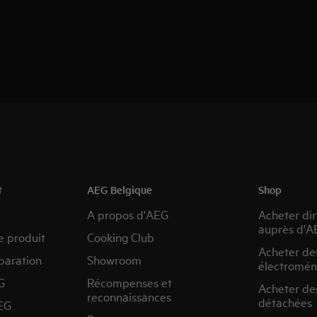
t
AEG Belgique
Shop
A propos d'AEG
Acheter di
auprès d'A
e produit
Cooking Club
Acheter de
paration
Showroom
électromén
G
Récompenses et
Acheter de
reconnaissances
détachées
EG