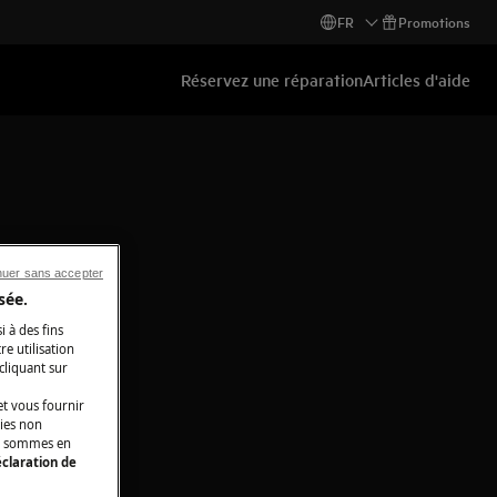
FR
Promotions
Réservez une réparation
Articles d'aide
nuer sans accepter
sée.
i à des fins
e utilisation
 cliquant sur
t vous fournir
kies non
ous sommes en
claration de