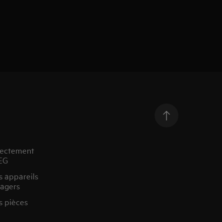
rectement
EG
s appareils
agers
s pièces