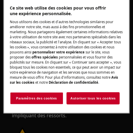
Utilisez toujours des gants de sécurité et des
Ce site web utilise des cookies pour vous offrir
chaussures de sécurité. Portez des gants de
une expérience personnalisée.
sécurité en tout temps pour vous protéger des
Nous utilisons des cookies et d'autres technologies similaires pour
coupures dues aux bords tranchants.
améliorer notre site, mais aussi à des fins promotionnelles et
marketing. Nous partageons également certaines informations relatives
à votre utilisation de notre site avec nos partenaires spécialisés dans les
réseaux sociaux, la publicité et l'analyse. En cliquant sur « Accepter tous
les cookies », vous consentez à notre utilisation des cookies et nous
pouvons ainsi
personnaliser votre expérience
sur le site, vous
proposer des
offres spéciales
personnalisées et vous fournir des
ATTENTION !
RISQUE DE BLESSURE OCULAIRE
publicités sur mesure. En cliquant sur « Continuer sans accepter », vous
bloquez tous les cookies non essentiels, ce qui peut avoir un impact sur
votre expérience de navigation et les services que nous sommes en
mesure de vous offrir. Pour plus d'informations, consultez notre
Avis
sur les cookies
et notre
Déclaration de confidentialité
.
Paramètres des cookies
Autoriser tous les cookies
Portez des lunettes de sécurité si vous effectuez
des travaux de maintenance ou de réparation
impliquant des ressorts.