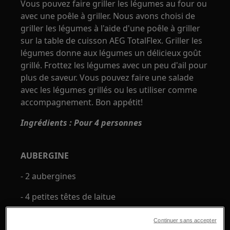
Vous pouvez faire griller les légumes au four ou
avec une poêle à griller. Nous avons choisi de
griller les légumes à l'aide d'une poêle à griller
sur la table de cuisson AEG TotalFlex. Griller les
légumes donne aux légumes un délicieux goût
grillé. Frottez les légumes avec un peu d'ail pour
plus de saveur. Vous pouvez faire une salade
avec les légumes grillés ou les utiliser comme
accompagnement. Bon appétit!
Ingrédients : Pour 4 personnes
AUBERGINE
- 2 aubergines
- 4 petites têtes de laitue
- 2 gousses d'ail (finement hachées)
Continuer sans accepter