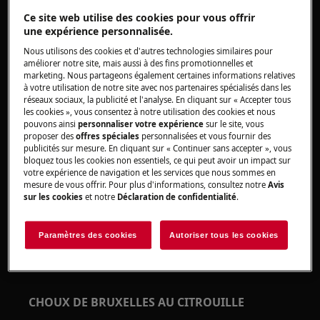
- 5 brins d'oignon nouveau
Ce site web utilise des cookies pour vous offrir
une expérience personnalisée.
- 5 brins de persil plat
Nous utilisons des cookies et d'autres technologies similaires pour
améliorer notre site, mais aussi à des fins promotionnelles et
- 50 g de maïs soufflé
marketing. Nous partageons également certaines informations relatives
à votre utilisation de notre site avec nos partenaires spécialisés dans les
réseaux sociaux, la publicité et l'analyse. En cliquant sur « Accepter tous
PESTO ROUGE
les cookies », vous consentez à notre utilisation des cookies et nous
pouvons ainsi
personnaliser votre expérience
sur le site, vous
proposer des
offres spéciales
personnalisées et vous fournir des
- 250 g de tomates séchées
publicités sur mesure. En cliquant sur « Continuer sans accepter », vous
bloquez tous les cookies non essentiels, ce qui peut avoir un impact sur
- 5 brins d'origan frais
votre expérience de navigation et les services que nous sommes en
mesure de vous offrir. Pour plus d'informations, consultez notre
Avis
sur les cookies
et notre
Déclaration de confidentialité
.
- 100g de feta (dont 20g de feta pour la finition)
- 100g d'amandes
Paramètres des cookies
Autoriser tous les cookies
- piment (si vous préférez épicé)
CHOUX DE BRUXELLES AU CITROUILLE