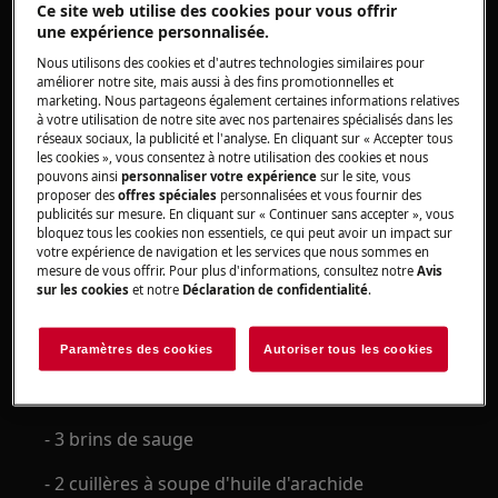
Ce site web utilise des cookies pour vous offrir
une expérience personnalisée.
Sauce hollandaise
Nous utilisons des cookies et d'autres technologies similaires pour
améliorer notre site, mais aussi à des fins promotionnelles et
- 250 g de bon beurre (en cubes fins)
marketing. Nous partageons également certaines informations relatives
à votre utilisation de notre site avec nos partenaires spécialisés dans les
réseaux sociaux, la publicité et l'analyse. En cliquant sur « Accepter tous
- 2 jaunes d'oeufs
les cookies », vous consentez à notre utilisation des cookies et nous
pouvons ainsi
personnaliser votre expérience
sur le site, vous
- 2 cuillères à soupe d'eau
proposer des
offres spéciales
personnalisées et vous fournir des
publicités sur mesure. En cliquant sur « Continuer sans accepter », vous
- 2 cuillères à soupe de vinaigre de vin blanc
bloquez tous les cookies non essentiels, ce qui peut avoir un impact sur
votre expérience de navigation et les services que nous sommes en
mesure de vous offrir. Pour plus d'informations, consultez notre
Avis
sur les cookies
et notre
Déclaration de confidentialité
.
Champignons
- 400 g de mélange de champignons
Paramètres des cookies
Autoriser tous les cookies
- 4 cuillères à soupe de sauce soja
- 3 brins de sauge
- 2 cuillères à soupe d'huile d'arachide