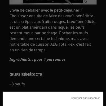
Envie de déballer avec le petit-déjeuner ?
Choisissez ensuite de faire des œufs bénédicte
et des crêpes aux fruits rouges. L'œuf bénédicte
est un plat américain dans lequel les œufs
restent mous par pochage. Pocher les œufs
demande une certaine technique, mais avec
notre table de cuisson AEG TotalFlex, c'est fait
en un rien de temps.
Ingrédients : pour 4 personnes
ŒUFS BÉNÉDICTE
- 8 oeufs
- Le vinaigre
Continuer sans accepter
- Basilic