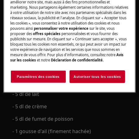
améliorer notre site, mais aussi à des fins promotionnelles et
marketing. Nous partageons également certaines informations relatives
- 3 gousses d'ail
à votre utilisation de notre site avec nos partenaires spécialisés dans les
réseaux sociaux, la publicité et l'analyse. En cliquant sur « Accepter tous
les cookies », vous consentez à notre utilisation des cookies et nous
- 1 bouquet de persil plat
pouvons ainsi
personnaliser votre expérience
sur le site, vous
proposer des
offres spéciales
personnalisées et vous fournir des
publicités sur mesure. En cliquant sur « Continuer sans accepter », vous
SAUMON
bloquez tous les cookies non essentiels, ce qui peut avoir un impact sur
votre expérience de navigation et les services que nous sommes en
mesure de vous offrir. Pour plus d'informations, consultez notre
Avis
- 4 morceaux de saumon (100 g chacun)
sur les cookies
et notre
Déclaration de confidentialité
.
- 8 pommes de terre cireuses
Paramètres des cookies
Autoriser tous les cookies
- 3 cuillères à soupe d'huile d'olive
- 5 dl de lait
- 5 dl de crème
- 5 dl de fumet de poisson
- 1 gousse d'ail (finement hachée)