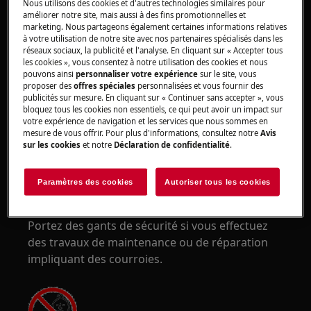
Nous utilisons des cookies et d'autres technologies similaires pour
Portez des lunettes de sécurité si vous effectuez
améliorer notre site, mais aussi à des fins promotionnelles et
des travaux de maintenance ou de réparation
marketing. Nous partageons également certaines informations relatives
à votre utilisation de notre site avec nos partenaires spécialisés dans les
impliquant des ressorts.
réseaux sociaux, la publicité et l'analyse. En cliquant sur « Accepter tous
les cookies », vous consentez à notre utilisation des cookies et nous
pouvons ainsi
personnaliser votre expérience
sur le site, vous
proposer des
offres spéciales
personnalisées et vous fournir des
publicités sur mesure. En cliquant sur « Continuer sans accepter », vous
bloquez tous les cookies non essentiels, ce qui peut avoir un impact sur
votre expérience de navigation et les services que nous sommes en
ATTENTION !
RISQUE DE PINCEMENT
mesure de vous offrir. Pour plus d'informations, consultez notre
Avis
sur les cookies
et notre
Déclaration de confidentialité
.
Paramètres des cookies
Autoriser tous les cookies
Portez des gants de sécurité si vous effectuez
des travaux de maintenance ou de réparation
impliquant des courroies.