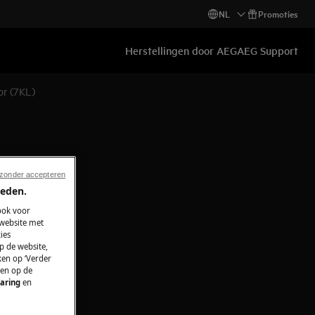
NL
Promoties
Herstellingen door AEG
AEG Support
or (7KL)
 zonder accepteren
ieden.
ook voor
 website met
ies
p de website,
ken op ‘Verder
 en op de
aring
en