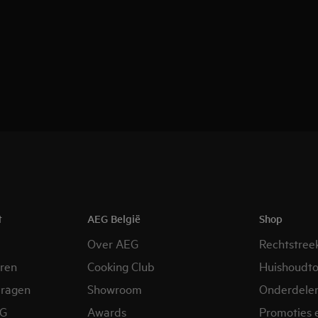
t
AEG België
Shop
Over AEG
Rechtstree
eren
Cooking Club
Huishoudto
vragen
Showroom
Onderdele
EG
Awards
Promoties 