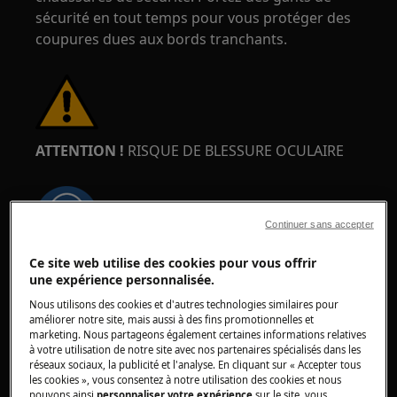
sécurité en tout temps pour vous protéger des
coupures dues aux bords tranchants.
ATTENTION !
RISQUE DE BLESSURE OCULAIRE
Continuer sans accepter
Ce site web utilise des cookies pour vous offrir
Portez des lunettes de sécurité si vous effectuez
une expérience personnalisée.
des travaux de maintenance ou de réparation
Nous utilisons des cookies et d'autres technologies similaires pour
impliquant des ressorts.
améliorer notre site, mais aussi à des fins promotionnelles et
marketing. Nous partageons également certaines informations relatives
à votre utilisation de notre site avec nos partenaires spécialisés dans les
réseaux sociaux, la publicité et l'analyse. En cliquant sur « Accepter tous
les cookies », vous consentez à notre utilisation des cookies et nous
pouvons ainsi
personnaliser votre expérience
sur le site, vous