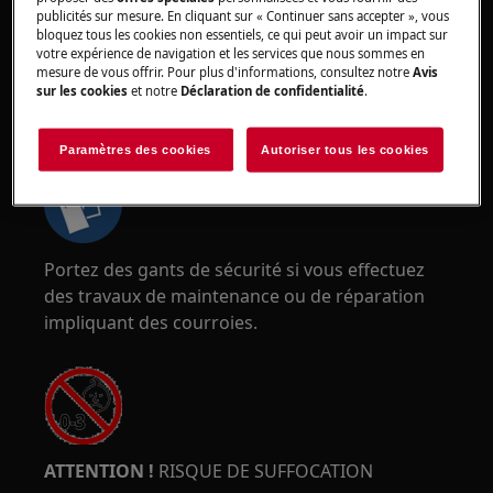
publicités sur mesure. En cliquant sur « Continuer sans accepter », vous
bloquez tous les cookies non essentiels, ce qui peut avoir un impact sur
votre expérience de navigation et les services que nous sommes en
mesure de vous offrir. Pour plus d'informations, consultez notre
Avis
sur les cookies
et notre
Déclaration de confidentialité
.
ATTENTION !
RISQUE DE PINCEMENT
Paramètres des cookies
Autoriser tous les cookies
Portez des gants de sécurité si vous effectuez
des travaux de maintenance ou de réparation
impliquant des courroies.
ATTENTION !
RISQUE DE SUFFOCATION