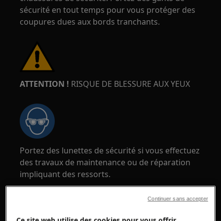
sécurité en tout temps pour vous protéger des
coupures dues aux bords tranchants.
ATTENTION !
RISQUE DE BLESSURE AUX YEUX
Portez des lunettes de sécurité si vous effectuez
des travaux de maintenance ou de réparation
impliquant des ressorts.
Continuer sans accepter
Ce site web utilise des cookies pour vous offrir