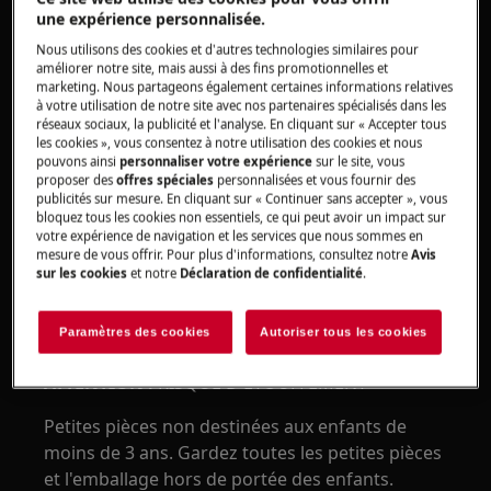
une expérience personnalisée.
ATTENTION !
RISQUE DE PINCEMENT
Nous utilisons des cookies et d'autres technologies similaires pour
améliorer notre site, mais aussi à des fins promotionnelles et
marketing. Nous partageons également certaines informations relatives
à votre utilisation de notre site avec nos partenaires spécialisés dans les
réseaux sociaux, la publicité et l'analyse. En cliquant sur « Accepter tous
les cookies », vous consentez à notre utilisation des cookies et nous
pouvons ainsi
personnaliser votre expérience
sur le site, vous
Portez des gants de sécurité si vous effectuez
proposer des
offres spéciales
personnalisées et vous fournir des
publicités sur mesure. En cliquant sur « Continuer sans accepter », vous
des travaux de maintenance ou de réparation
bloquez tous les cookies non essentiels, ce qui peut avoir un impact sur
impliquant des courroies.
votre expérience de navigation et les services que nous sommes en
mesure de vous offrir. Pour plus d'informations, consultez notre
Avis
sur les cookies
et notre
Déclaration de confidentialité
.
Paramètres des cookies
Autoriser tous les cookies
ATTENTION !
RISQUE D'ÉTOUFFEMENT
Petites pièces non destinées aux enfants de
moins de 3 ans. Gardez toutes les petites pièces
et l'emballage hors de portée des enfants.