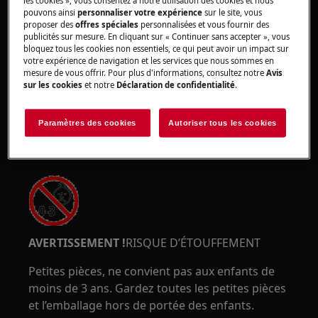
les cookies », vous consentez à notre utilisation des cookies et nous
pouvons ainsi
personnaliser votre expérience
sur le site, vous
ATTENTION !
RISQUE DE COINCEMENT
proposer des
offres spéciales
personnalisées et vous fournir des
publicités sur mesure. En cliquant sur « Continuer sans accepter », vous
bloquez tous les cookies non essentiels, ce qui peut avoir un impact sur
votre expérience de navigation et les services que nous sommes en
mesure de vous offrir. Pour plus d'informations, consultez notre
Avis
sur les cookies
et notre
Déclaration de confidentialité
.
Portez des gants de sécurité si vous effectuez
Paramètres des cookies
Autoriser tous les cookies
des travaux de maintenance ou de réparation
impliquant des courroies.
AVERTISSEMENT !
RISQUE D’ÉTOUFFEMENT
Petites pièces, ne convient pas aux enfants de
moins de 3 ans. Gardez toutes les petites pièces
et l’emballage hors de portée des enfants.