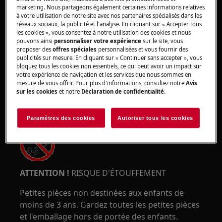
marketing. Nous partageons également certaines informations relatives
ATTENTION !
RISQUE DE PINCEMENT
à votre utilisation de notre site avec nos partenaires spécialisés dans les
réseaux sociaux, la publicité et l'analyse. En cliquant sur « Accepter tous
les cookies », vous consentez à notre utilisation des cookies et nous
pouvons ainsi
personnaliser votre expérience
sur le site, vous
proposer des
offres spéciales
personnalisées et vous fournir des
publicités sur mesure. En cliquant sur « Continuer sans accepter », vous
bloquez tous les cookies non essentiels, ce qui peut avoir un impact sur
votre expérience de navigation et les services que nous sommes en
Portez des gants de sécurité si vous effectuez
mesure de vous offrir. Pour plus d'informations, consultez notre
Avis
sur les cookies
et notre
Déclaration de confidentialité
.
des travaux de maintenance ou de réparation
impliquant des courroies.
Paramètres des cookies
Autoriser tous les cookies
ATTENTION !
RISQUE D'ÉTOUFFEMENT
Petites pièces non destinées aux enfants de
moins de 3 ans. Gardez toutes les petites pièces
et l'emballage hors de portée des enfants.