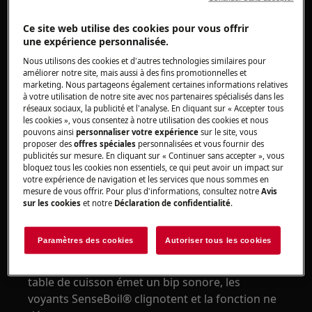
Comment utiliser la la fonction SenseBoil®
?
Ce site web utilise des cookies pour vous offrir
une expérience personnalisée.
Concerne :
Nous utilisons des cookies et d'autres technologies similaires pour
Tables de cuisson à induction avec la
améliorer notre site, mais aussi à des fins promotionnelles et
marketing. Nous partageons également certaines informations relatives
fonction SenseBoil®
à votre utilisation de notre site avec nos partenaires spécialisés dans les
réseaux sociaux, la publicité et l'analyse. En cliquant sur « Accepter tous
Résolution :
les cookies », vous consentez à notre utilisation des cookies et nous
pouvons ainsi
personnaliser votre expérience
sur le site, vous
1. Assurez-vous que la surface de la table de
proposer des
offres spéciales
personnalisées et vous fournir des
publicités sur mesure. En cliquant sur « Continuer sans accepter », vous
cuisson est sèche
bloquez tous les cookies non essentiels, ce qui peut avoir un impact sur
votre expérience de navigation et les services que nous sommes en
2. Terminez les activités de cuisson ou
mesure de vous offrir. Pour plus d'informations, consultez notre
Avis
choisissez une zone de cuisson libre sans
sur les cookies
et notre
Déclaration de confidentialité
.
chaleur résiduelle.
Paramètres des cookies
Autoriser tous les cookies
Si toutes les zones de cuisson sont déjà utilisées
ou s’il y a de la chaleur résiduelle sur toutes, la
table de cuisson émet un bip sonore, les
voyants SenseBoil® clignotent et la fonction ne