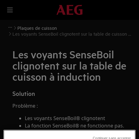
Plaques de cuisson
Les voyants SenseBoil clignotent sur la table de cuisson à
induction
Les voyants SenseBoil
clignotent sur la table de
cuisson à induction
Solution
Problème :
Les voyants SenseBoil® clignotent
La fonction SenseBoil® ne fonctionne pas.
Ne peut activer la fonction SenseBoil®
Continuer sans accepter