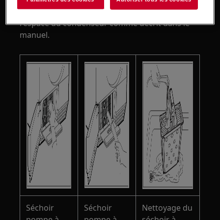
3. Nettoyez les ailettes du condenseur et de
l'espace du condenseur comme décrit dans le
manuel.
Séchoir
Séchoir
Nettoyage du
pompe à
pompe à
séchoir à