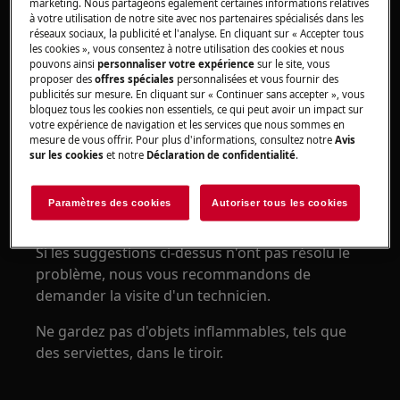
marketing. Nous partageons également certaines informations relatives
Table de cuisson en céramique
à votre utilisation de notre site avec nos partenaires spécialisés dans les
réseaux sociaux, la publicité et l'analyse. En cliquant sur « Accepter tous
les cookies », vous consentez à notre utilisation des cookies et nous
Solution
pouvons ainsi
personnaliser votre expérience
sur le site, vous
proposer des
offres spéciales
personnalisées et vous fournir des
publicités sur mesure. En cliquant sur « Continuer sans accepter », vous
bloquez tous les cookies non essentiels, ce qui peut avoir un impact sur
votre expérience de navigation et les services que nous sommes en
Vérifiez que la table de cuisson est
mesure de vous offrir. Pour plus d'informations, consultez notre
Avis
installée conformément aux instructions
sur les cookies
et notre
Déclaration de confidentialité
.
du manuel.
Veuillez contacter notre service après-
Paramètres des cookies
Autoriser tous les cookies
vente pour un rendez-vous.
Si les suggestions ci-dessus n'ont pas résolu le
problème, nous vous recommandons de
demander la visite d'un technicien.
Ne gardez pas d'objets inflammables, tels que
des serviettes, dans le tiroir.