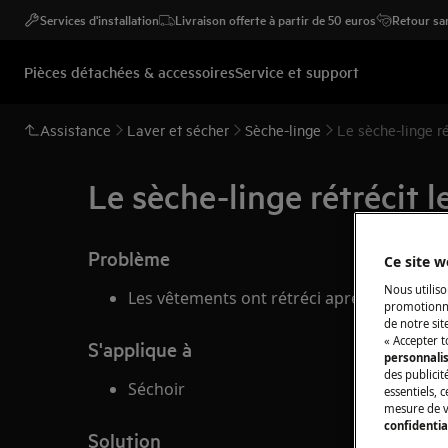
Services d'installation
Livraison offerte à partir de 50 euros
Retour san
Pièces détachées & accessoires
Service et support
Assistance
Laver et sécher
Sèche-linge
Le sèche-linge r
Le sèche-linge rétrécit 
Problème
Ce site w
Nous utiliso
Les vêtements ont rétréci après séchage d
promotionne
de notre sit
« Accepter t
S'applique à
personnali
des publicit
Séchoir
essentiels, 
mesure de v
confidentia
Solution