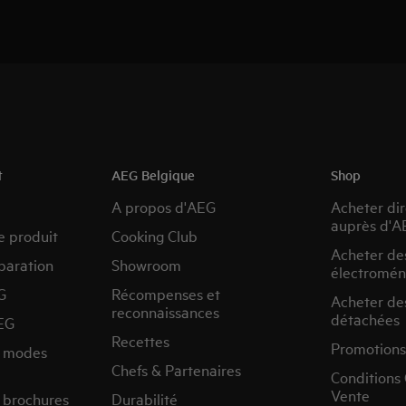
t
AEG Belgique
Shop
A propos d'AEG
Acheter di
auprès d'A
e produit
Cooking Club
Acheter de
paration
Showroom
électromén
G
Récompenses et
Acheter de
reconnaissances
détachées
EG
Recettes
Promotions
s modes
Chefs & Partenaires
Conditions
Vente
 brochures
Durabilité