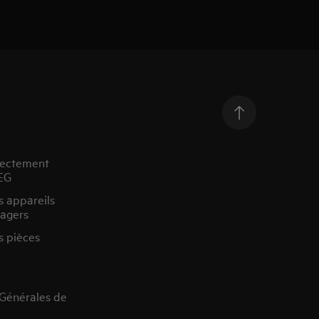
rectement
EG
s appareils
agers
s pièces
 Générales de