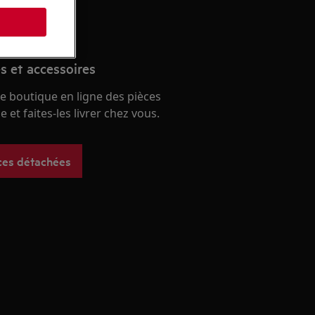
s
s et accessoires
e boutique en ligne des pièces
 et faites-les livrer chez vous.
ces détachées