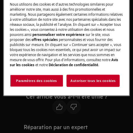
Concerne:
Nous utilisons des cookies et d'autres technologies similaires pour
améliorer notre site, mais aussi à des fins promotionnelles et
marketing. Nous partageons également certaines informations relatives
Micro-onde combiné
à votre utilisation de notre site avec nos partenaires spécialisés dans les
réseaux sociaux, la publicité et l'analyse. En cliquant sur « Accepter tous
Solution:
les cookies », vous consentez à notre utilisation des cookies et nous
pouvons ainsi
personnaliser votre expérience
sur le site, vous
Veuillez contacter notre service après-
proposer des
offres spéciales
personnalisées et vous fournir des
publicités sur mesure. En cliquant sur « Continuer sans accepter », vous
vente pour un rendez-vous.
bloquez tous les cookies non essentiels, ce qui peut avoir un impact sur
votre expérience de navigation et les services que nous sommes en
Si les suggestions ci-dessus n'ont pas résolu le
mesure de vous offrir. Pour plus d'informations, consultez notre
Avis
problème, nous vous recommandons de
sur les cookies
et notre
Déclaration de confidentialité
.
demander la visite d'un technicien.
Paramètres des cookies
Autoriser tous les cookies
Cet article vous a-t-il été utile ?
Réparation par un expert