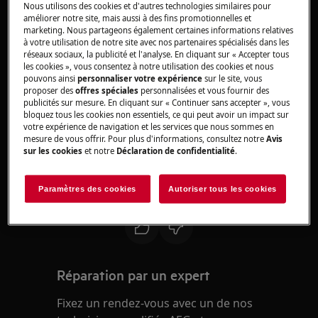
Nous utilisons des cookies et d'autres technologies similaires pour
Concerne:
améliorer notre site, mais aussi à des fins promotionnelles et
marketing. Nous partageons également certaines informations relatives
Micro-ondes combiné
à votre utilisation de notre site avec nos partenaires spécialisés dans les
réseaux sociaux, la publicité et l'analyse. En cliquant sur « Accepter tous
Solution:
les cookies », vous consentez à notre utilisation des cookies et nous
pouvons ainsi
personnaliser votre expérience
sur le site, vous
proposer des
offres spéciales
personnalisées et vous fournir des
Veuillez contacter notre service après-
publicités sur mesure. En cliquant sur « Continuer sans accepter », vous
vente pour un rendez-vous.
bloquez tous les cookies non essentiels, ce qui peut avoir un impact sur
votre expérience de navigation et les services que nous sommes en
Si les suggestions ci-dessus n'ont pas résolu le
mesure de vous offrir. Pour plus d'informations, consultez notre
Avis
sur les cookies
et notre
Déclaration de confidentialité
.
problème, nous vous recommandons de
demander la visite d'un technicien.
Paramètres des cookies
Autoriser tous les cookies
Cet article vous a-t-il été utile ?
Réparation par un expert
Fixez un rendez-vous avec un de nos