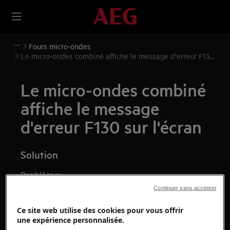
Fours micro-ondes
Le micro-ondes combiné affiche le message d'erreur F130
sur l'écran
Le micro-ondes combiné
affiche le message
d'erreur F130 sur l'écran
Solution
Problème:
Continuer sans accepter
Le four à micro-ondes combiné affiche le
message d'erreur F130 à l'écran. Cela
Ce site web utilise des cookies pour vous offrir
indique un problème de contrôle.
une expérience personnalisée.