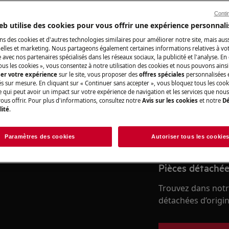
Conti
eb utilise des cookies pour vous offrir une expérience personnali
 du manuel d'utilisation de votre
Réparation par 
u de maintenance.
ns des cookies et d'autres technologies similaires pour améliorer notre site, mais auss
lles et marketing. Nous partageons également certaines informations relatives à votr
Fixez un rendez-v
e avec nos partenaires spécialisés dans les réseaux sociaux, la publicité et l'analyse. En
ous les cookies », vous consentez à notre utilisation des cookies et nous pouvons ainsi
qualifiés AEG et d
ser votre expérience
sur le site, vous proposer des
offres spéciales
personnalisées e
professionnelles d
és sur mesure. En cliquant sur « Continuer sans accepter », vous bloquez tous les coo
ce qui peut avoir un impact sur votre expérience de navigation et les services que n
ous offrir. Pour plus d'informations, consultez notre
Avis sur les cookies
et notre
Dé
lité
.
Réserver une ré
nce, désactivez l'appareil et
Paramètres des cookies
Autoriser tous les cookie
Pièces détachée
Trouvez dans notr
détachées d’origine