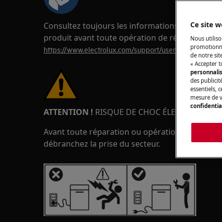
Ce site w
Consultez toujours les informations de sécurité
produit avant toute opération de réparation o
Nous utiliso
promotionne
https://www.electrolux.com/support/user-manuals/
de notre sit
« Accepter t
personnali
des publicit
essentiels, 
mesure de v
confidentia
ATTENTION !
RISQUE DE CHOC ÉLECTRIQUE
Avant toute réparation ou opération de maintena
débranchez la prise du secteur.