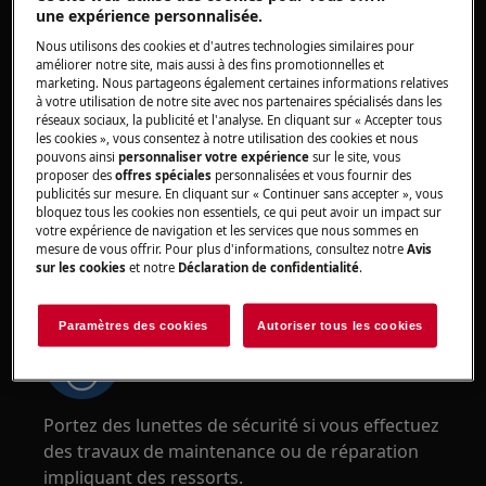
des appareils. Pour les appareils lourds, il est
une expérience personnalisée.
plus sûr que deux personnes les déplacent.
Nous utilisons des cookies et d'autres technologies similaires pour
Utilisez toujours des gants de sécurité et des
améliorer notre site, mais aussi à des fins promotionnelles et
marketing. Nous partageons également certaines informations relatives
chaussures de sécurité. Portez des gants de
à votre utilisation de notre site avec nos partenaires spécialisés dans les
sécurité en tout temps pour vous protéger des
réseaux sociaux, la publicité et l'analyse. En cliquant sur « Accepter tous
les cookies », vous consentez à notre utilisation des cookies et nous
coupures dues aux bords tranchants.
pouvons ainsi
personnaliser votre expérience
sur le site, vous
proposer des
offres spéciales
personnalisées et vous fournir des
publicités sur mesure. En cliquant sur « Continuer sans accepter », vous
bloquez tous les cookies non essentiels, ce qui peut avoir un impact sur
votre expérience de navigation et les services que nous sommes en
mesure de vous offrir. Pour plus d'informations, consultez notre
Avis
sur les cookies
et notre
Déclaration de confidentialité
.
ATTENTION !
RISQUE DE BLESSURE OCULAIRE
Paramètres des cookies
Autoriser tous les cookies
Portez des lunettes de sécurité si vous effectuez
des travaux de maintenance ou de réparation
impliquant des ressorts.