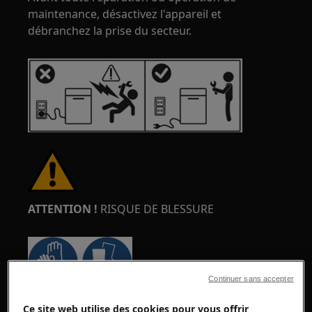
maintenance, désactivez l'appareil et
débranchez la prise du secteur.
ATTENTION !
RISQUE DE BLESSURE
Continuer sans accepter
Faites toujours attention lorsque vous déplacez
Ce site web utilise des cookies pour vous offrir