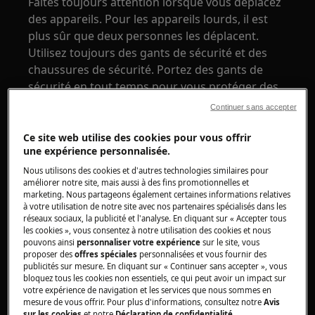
Faites toujours attention lorsque vous déplacez
des appareils. Pour les appareils lourds, il est
plus sûr que deux personnes les déplacent.
Utilisez toujours des gants de sécurité et des
chaussures de sécurité. Portez des gants de
sécurité en tout temps pour vous protéger des
coupures dues aux bords tranchants.
Continuer sans accepter
Ce site web utilise des cookies pour vous offrir
une expérience personnalisée.
Nous utilisons des cookies et d'autres technologies similaires pour
améliorer notre site, mais aussi à des fins promotionnelles et
ATTENTION !
RISQUE DE BLESSURE AUX YEUX
marketing. Nous partageons également certaines informations relatives
à votre utilisation de notre site avec nos partenaires spécialisés dans les
réseaux sociaux, la publicité et l'analyse. En cliquant sur « Accepter tous
les cookies », vous consentez à notre utilisation des cookies et nous
pouvons ainsi
personnaliser votre expérience
sur le site, vous
proposer des
offres spéciales
personnalisées et vous fournir des
publicités sur mesure. En cliquant sur « Continuer sans accepter », vous
bloquez tous les cookies non essentiels, ce qui peut avoir un impact sur
Portez des lunettes de sécurité si vous effectuez
votre expérience de navigation et les services que nous sommes en
des travaux de maintenance ou de réparation
mesure de vous offrir. Pour plus d'informations, consultez notre
Avis
sur les cookies
et notre
Déclaration de confidentialité
.