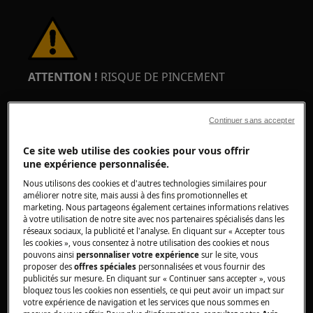
ATTENTION !
RISQUE DE PINCEMENT
Continuer sans accepter
Ce site web utilise des cookies pour vous offrir
une expérience personnalisée.
Portez des gants de sécurité si vous effectuez
Nous utilisons des cookies et d'autres technologies similaires pour
des travaux de maintenance ou de réparation
améliorer notre site, mais aussi à des fins promotionnelles et
impliquant des courroies.
marketing. Nous partageons également certaines informations relatives
à votre utilisation de notre site avec nos partenaires spécialisés dans les
réseaux sociaux, la publicité et l'analyse. En cliquant sur « Accepter tous
les cookies », vous consentez à notre utilisation des cookies et nous
pouvons ainsi
personnaliser votre expérience
sur le site, vous
proposer des
offres spéciales
personnalisées et vous fournir des
publicités sur mesure. En cliquant sur « Continuer sans accepter », vous
bloquez tous les cookies non essentiels, ce qui peut avoir un impact sur
ATTENTION !
RISQUE D'ÉTOUFFEMENT
votre expérience de navigation et les services que nous sommes en