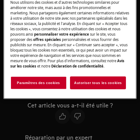
Nous utilisons des cookies et d'autres technologies similaires pour
table de cuisson à induction intégrée
améliorer notre site, mais aussi à des fins promotionnelles et
marketing. Nous partageons également certaines informations relatives
cuisinière pose libre avec table de cuisson
à votre utilisation de notre site avec nos partenaires spécialisés dans les
à induction
réseaux sociaux, la publicité et l'analyse. En cliquant sur « Accepter tous
les cookies », vous consentez à notre utilisation des cookies et nous
Résolution :
pouvons ainsi
personnaliser votre expérience
sur le site, vous
proposer des
offres spéciales
personnalisées et vous fournir des
1. La fonction s'arrête automatiquement
publicités sur mesure. En cliquant sur « Continuer sans accepter », vous
bloquez tous les cookies non essentiels, ce qui peut avoir un impact sur
assez rapidement et le message s'efface
votre expérience de navigation et les services que nous sommes en
mesure de vous offrir. Pour plus d'informations, consultez notre
Avis
Pour plus d'informations, reportez-vous à la
sur les cookies
et notre
Déclaration de confidentialité
.
notice d'utilisation. Vous pouvez télécharger la
notice d'utilisation .
Paramètres des cookies
Autoriser tous les cookies
ici
Cet article vous a-t-il été utile ?
Réparation par un expert