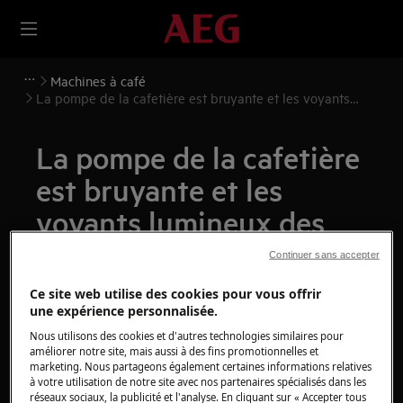
Machines à café
La pompe de la cafetière est bruyante et les voyants
lumineux des petites et grandes tasses clignotent
La pompe de la cafetière
est bruyante et les
voyants lumineux des
petites et grandes tasses
Continuer sans accepter
clignotent
Ce site web utilise des cookies pour vous offrir
une expérience personnalisée.
Problème
Nous utilisons des cookies et d'autres technologies similaires pour
améliorer notre site, mais aussi à des fins promotionnelles et
Le lait ne mousse pas
marketing. Nous partageons également certaines informations relatives
à votre utilisation de notre site avec nos partenaires spécialisés dans les
réseaux sociaux, la publicité et l'analyse. En cliquant sur « Accepter tous