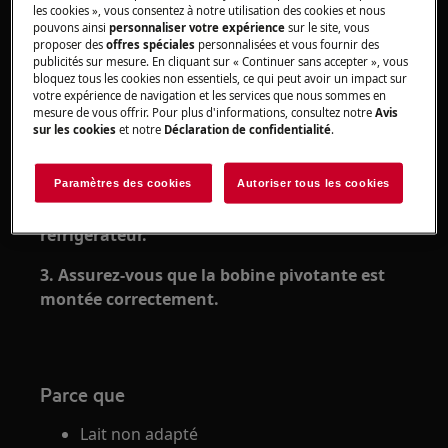
S'applique à
les cookies », vous consentez à notre utilisation des cookies et nous
pouvons ainsi
personnaliser votre expérience
sur le site, vous
Série de cafetières Favola
proposer des
offres spéciales
personnalisées et vous fournir des
publicités sur mesure. En cliquant sur « Continuer sans accepter », vous
bloquez tous les cookies non essentiels, ce qui peut avoir un impact sur
Solution
votre expérience de navigation et les services que nous sommes en
mesure de vous offrir. Pour plus d'informations, consultez notre
Avis
sur les cookies
et notre
Déclaration de confidentialité
.
1. Utilisez du lait frais partiellement écrémé.
Paramètres des cookies
Autoriser tous les cookies
2. Utilisez du lait à la température du
réfrigérateur.
3. Assurez-vous que la bobine pivotante est
montée correctement.
Parce que
Lait non adapté