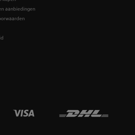
en aanbiedingen
oorwaarden
d​