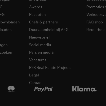
EG
Awards
Promoties 
AEG
Recepten
Verkoopsv
downloaden
Chefs & partners
FAQ shop
loaden
Duurzaamheid bij AEG
Retourbelei
Nieuwsbrief
ragen
Social media
zoeken
Pers en media
Vacatures
B2B Real Estate Projects
Legal
Contact