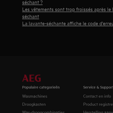
séchant ?
Les vêtements sont trop froissés après le 
séchant
La lavante-séchante affiche le code d'erre
Populaire categorieën
Service & Suppor
Wasmachines
Contact en info
Droogkasten
Product registr
Was-droogcombinaties
Herstelling aan