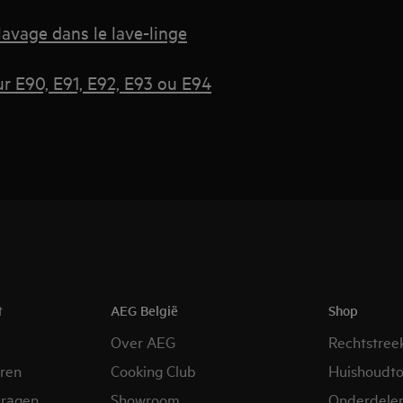
lavage dans le lave-linge
ur E90, E91, E92, E93 ou E94
t
AEG België
Shop
Over AEG
Rechtstree
eren
Cooking Club
Huishoudto
vragen
Showroom
Onderdele