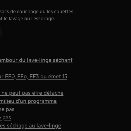
 sacs de couchage ou les couettes
 le lavage ou l'essorage.
tambour du lave-linge séchant
ur EF0, EFo, EF3 ou émet 15
e ne peut pas être détaché
u milieu d'un programme
ne pas
e pas
ès séchage au lave-linge