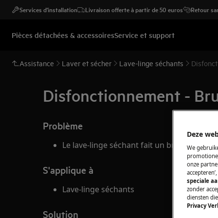
Services d'installation
Livraison offerte à partir de 50 euros
Retour san
Pièces détachées & accessoires
Service et support
Assistance
Laver et sécher
Lave-linge séchants
Disfonct
Disfonctionnement - Bru
Problème
Deze web
Le lave-linge séchant fait un bruit sourd p
We gebruike
promotionel
onze partner
S'applique à
accepteren’
speciale a
Lave-linge séchants
zonder accep
diensten di
Privacy Ver
Solution