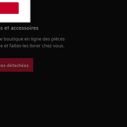
s et accessoires
e boutique en ligne des pièces
 et faites-les livrer chez vous.
ces détachées