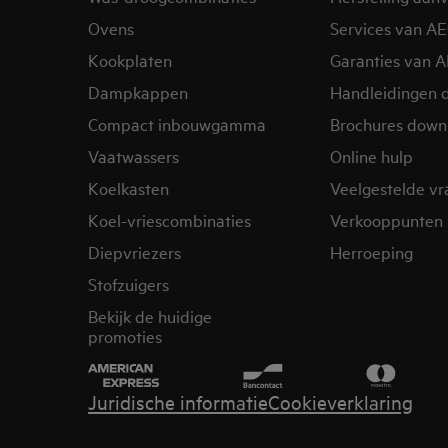
Ovens
Services van A
Kookplaten
Garanties van 
Dampkappen
Handleidingen 
Compact inbouwgamma
Brochures down
Vaatwassers
Online hulp
Koelkasten
Veelgestelde v
Koel-vriescombinaties
Verkooppunten 
Diepvriezers
Herroeping
Stofzuigers
Bekijk de huidige
promoties
Juridische informatie
Cookieverklaring