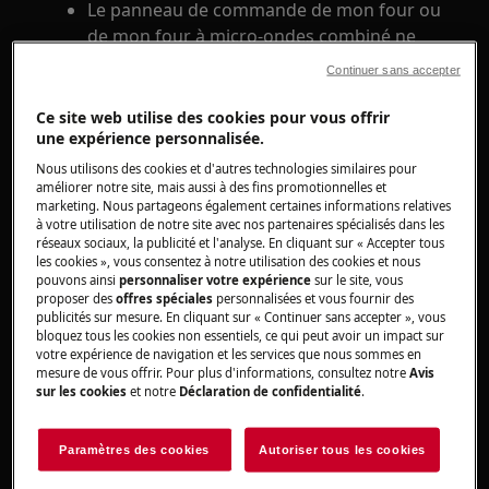
Le panneau de commande de mon four ou
de mon four à micro-ondes combiné ne
fonctionne plus et l'affichage est éteint.
Continuer sans accepter
S'applique à
Ce site web utilise des cookies pour vous offrir
une expérience personnalisée.
Four
Nous utilisons des cookies et d'autres technologies similaires pour
Magnétron combiné
améliorer notre site, mais aussi à des fins promotionnelles et
marketing. Nous partageons également certaines informations relatives
Four Micro-ondes
à votre utilisation de notre site avec nos partenaires spécialisés dans les
réseaux sociaux, la publicité et l'analyse. En cliquant sur « Accepter tous
les cookies », vous consentez à notre utilisation des cookies et nous
Solution
pouvons ainsi
personnaliser votre expérience
sur le site, vous
proposer des
offres spéciales
personnalisées et vous fournir des
Pendant l'utilisation du four, l'écran peut
publicités sur mesure. En cliquant sur « Continuer sans accepter », vous
bloquez tous les cookies non essentiels, ce qui peut avoir un impact sur
s'éteindre ou ne plus répondre aux commandes.
votre expérience de navigation et les services que nous sommes en
L'éclairage du compartiment du four fonctionne
mesure de vous offrir. Pour plus d'informations, consultez notre
Avis
normalement lorsque la porte est ouverte.
sur les cookies
et notre
Déclaration de confidentialité
.
Cela concerne les fours et les fours à micro-
Paramètres des cookies
Autoriser tous les cookies
ondes combinés dont les commandes sont
situées en dessous.