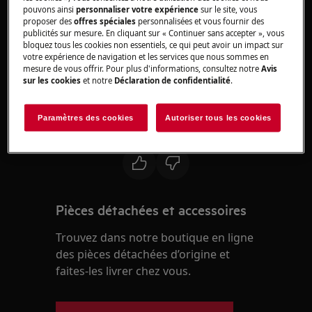
Solution
pouvons ainsi
personnaliser votre expérience
sur le site, vous
proposer des
offres spéciales
personnalisées et vous fournir des
1. Vous devrez remplacer le moteur dans un
publicités sur mesure. En cliquant sur « Continuer sans accepter », vous
bloquez tous les cookies non essentiels, ce qui peut avoir un impact sur
centre de service Electrolux agréé.
votre expérience de navigation et les services que nous sommes en
mesure de vous offrir. Pour plus d'informations, consultez notre
Avis
Remarque:
les dommages au moteur causés
sur les cookies
et notre
Déclaration de confidentialité
.
par la pénétration d'eau ne sont pas couverts
par la garantie.
Paramètres des cookies
Autoriser tous les cookies
Cet article vous a-t-il été utile ?
Pièces détachées et accessoires
Trouvez dans notre boutique en ligne
des pièces détachées d’origine et
faites-les livrer chez vous.