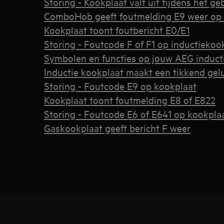
Storing - Kookplaat valt uit tijdens het ge
ComboHob geeft foutmelding E9 weer op 
Kookplaat toont foutbericht E0/E1
Storing - Foutcode F of F1 op inductiekoo
Symbolen en functies op jouw AEG induct
Inductie kookplaat maakt een tikkend gel
Storing - Foutcode E9 op kookplaat
Kookplaat toont foutmelding E8 of E822
Storing - Foutcode E6 of E641 op kookpla
Gaskookplaat geeft bericht F weer