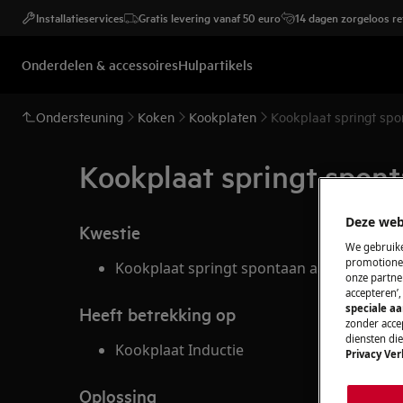
Installatieservices
Gratis levering vanaf 50 euro
14 dagen zorgeloos r
Onderdelen & accessoires
Hulpartikels
Ondersteuning
Koken
Kookplaten
Kookplaat springt spo
Kookplaat springt spon
Deze web
Kwestie
We gebruike
promotionel
Kookplaat springt spontaan aan.
onze partner
accepteren’
speciale a
Heeft betrekking op
zonder accep
diensten di
Kookplaat Inductie
Privacy Ver
Oplossing