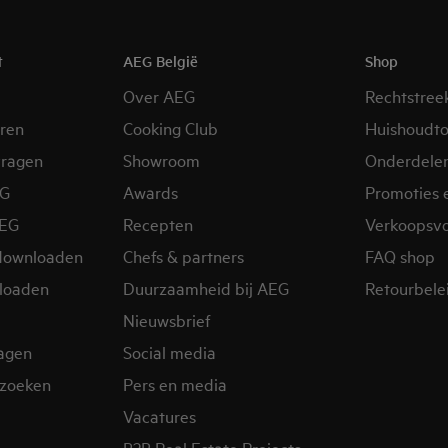
t
AEG België
Shop
Over AEG
Rechtstree
eren
Cooking Club
Huishoudto
vragen
Showroom
Onderdele
EG
Awards
Promoties 
AEG
Recepten
Verkoopsv
downloaden
Chefs & partners
FAQ shop
loaden
Duurzaamheid bij AEG
Retourbelei
Nieuwsbrief
ragen
Social media
zoeken
Pers en media
Vacatures
B2B Real Estate Projects