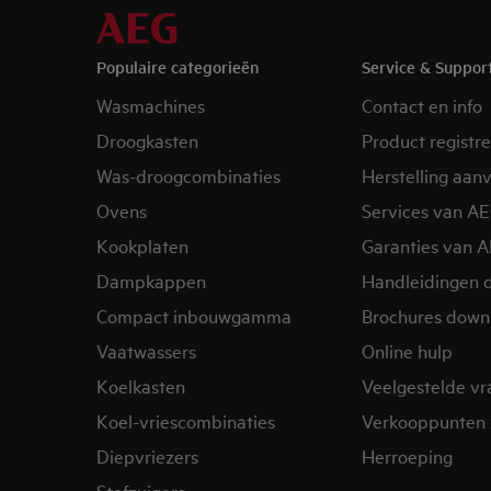
Populaire categorieën
Service & Suppor
Wasmachines
Contact en info
Droogkasten
Product registr
Was-droogcombinaties
Herstelling aan
Ovens
Services van A
Kookplaten
Garanties van 
Dampkappen
Handleidingen 
Compact inbouwgamma
Brochures down
Vaatwassers
Online hulp
Koelkasten
Veelgestelde v
Koel-vriescombinaties
Verkooppunten 
Diepvriezers
Herroeping
Stofzuigers