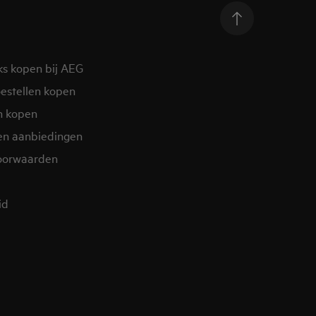
ks kopen bij AEG
estellen kopen
n kopen
en aanbiedingen
oorwaarden
d​