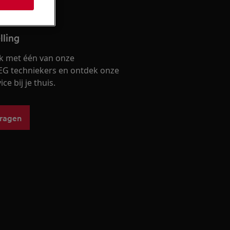
lling
k met één van onze
EG techniekers en ontdek onze
ce bij je thuis.
vragen