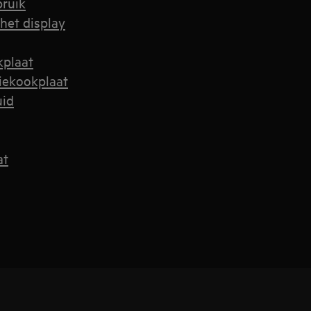
bruik
het display
kplaat
iekookplaat
uid
at