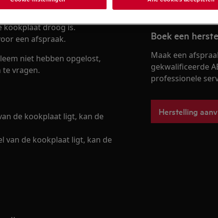
kookplaat.
 kookplaat droog is.
Boek een herste
oor een afspraak.
Maak een afspraa
leem niet hebben opgelost,
gekwalificeerde A
 te vragen.
professionele servi
Herstelling aan
an de kookplaat ligt, kan de
 van de kookplaat ligt, kan de